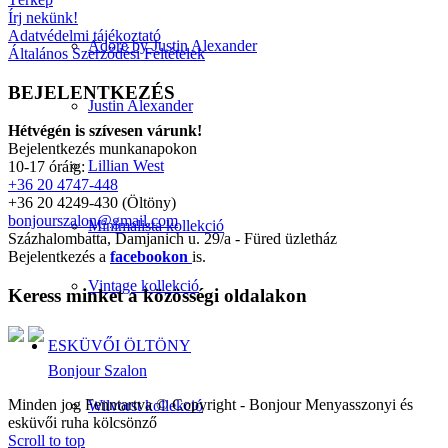
Írj nekünk!
Adatvédelmi tájékoztató
Adore by Justin Alexander
Általános Szerződési Feltételek
BEJELENTKEZÉS
Justin Alexander
Hétvégén is szívesen várunk!
Bejelentkezés munkanapokon
Lillian West
10-17 óráig:
+36 20 4747-448
+36 20 4249-430 (Öltöny)
bonjourszalon@gmail.com
Minimalista kollekció
Százhalombatta, Damjanich u. 29/a - Füred üzletház
Bejelentkezés a
facebookon
is.
Vintage kollekció
Keress minket a közösségi oldalakon
ESKÜVŐI ÖLTÖNY
Bonjour Szalon
Minden jog Fenntartva © Copyright - Bonjour Menyasszonyi és
Wilvorst kollekció
esküvői ruha kölcsönző
Scroll to top