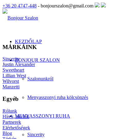
+36 20 4747-448
- bonjourszalon@gmail.com
KEZDŐLAP
MÁRKÁINK
Sincerity
BONJOUR SZALON
Justin Alexander
Sweetheart
Lillian West
Szalonunkról
Wilvorst
Manzetti
Menyasszonyi ruha kölcsönzés
Egyéb
Rólunk
MENYASSZONYI RUHA
Hírek, akciók
Partnerek
Elérhetőségek
Blog
Sincerity
Térkép