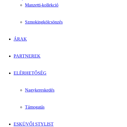
Manzetti-kollekció
Szmokingkölcsönzés
ÁRAK
PARTNEREK
ELÉRHETŐSÉG
Nagykereskedés
Támogatás
ESKÜVŐI STYLIST