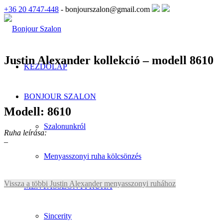
+36 20 4747-448
- bonjourszalon@gmail.com
Justin Alexander kollekció – modell 8610
KEZDŐLAP
BONJOUR SZALON
Modell: 8610
Szalonunkról
Ruha leírása:
–
Menyasszonyi ruha kölcsönzés
Vissza a többi Justin Alexander menyasszonyi ruhához
MENYASSZONYI RUHA
Sincerity