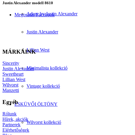
Justin Alexander modell 8610
Adore by Justin Alexander
Megosztás Facebook
Justin Alexander
Lillian West
MÁRKÁINK
Sincerity
Minimalista kollekció
Justin Alexander
Sweetheart
Lillian West
Wilvorst
Vintage kollekció
Manzetti
Egyéb
ESKÜVŐI ÖLTÖNY
Rólunk
Hírek, akciók
Wilvorst kollekció
Partnerek
Elérhetőségek