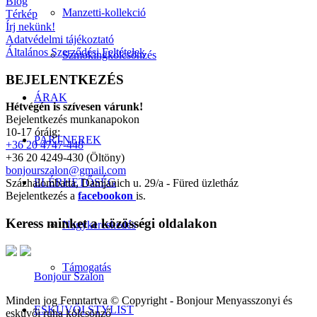
Blog
Manzetti-kollekció
Térkép
Írj nekünk!
Adatvédelmi tájékoztató
Általános Szerződési Feltételek
Szmokingkölcsönzés
BEJELENTKEZÉS
ÁRAK
Hétvégén is szívesen várunk!
Bejelentkezés munkanapokon
10-17 óráig:
PARTNEREK
+36 20 4747-448
+36 20 4249-430 (Öltöny)
bonjourszalon@gmail.com
ELÉRHETŐSÉG
Százhalombatta, Damjanich u. 29/a - Füred üzletház
Bejelentkezés a
facebookon
is.
Keress minket a közösségi oldalakon
Nagykereskedés
Támogatás
Bonjour Szalon
Minden jog Fenntartva © Copyright - Bonjour Menyasszonyi és
ESKÜVŐI STYLIST
esküvői ruha kölcsönző