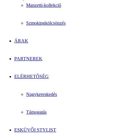
Manzetti-kollekció
Szmokingkölcsönzés
ÁRAK
PARTNEREK
ELÉRHETŐSÉG
Nagykereskedés
Támogatás
ESKÜVŐI STYLIST