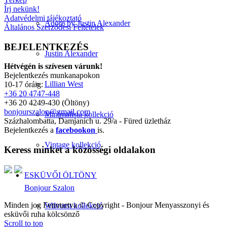
Írj nekünk!
Adatvédelmi tájékoztató
Adore by Justin Alexander
Általános Szerződési Feltételek
BEJELENTKEZÉS
Justin Alexander
Hétvégén is szívesen várunk!
Bejelentkezés munkanapokon
Lillian West
10-17 óráig:
+36 20 4747-448
+36 20 4249-430 (Öltöny)
bonjourszalon@gmail.com
Minimalista kollekció
Százhalombatta, Damjanich u. 29/a - Füred üzletház
Bejelentkezés a
facebookon
is.
Vintage kollekció
Keress minket a közösségi oldalakon
ESKÜVŐI ÖLTÖNY
Bonjour Szalon
Minden jog Fenntartva © Copyright - Bonjour Menyasszonyi és
Wilvorst kollekció
esküvői ruha kölcsönző
Scroll to top