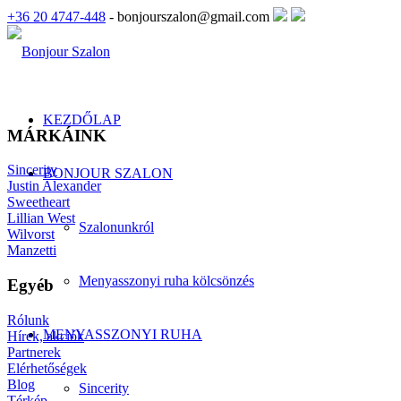
+36 20 4747-448
- bonjourszalon@gmail.com
KEZDŐLAP
MÁRKÁINK
Sincerity
BONJOUR SZALON
Justin Alexander
Sweetheart
Lillian West
Szalonunkról
Wilvorst
Manzetti
Menyasszonyi ruha kölcsönzés
Egyéb
Rólunk
MENYASSZONYI RUHA
Hírek, akciók
Partnerek
Elérhetőségek
Blog
Sincerity
Térkép