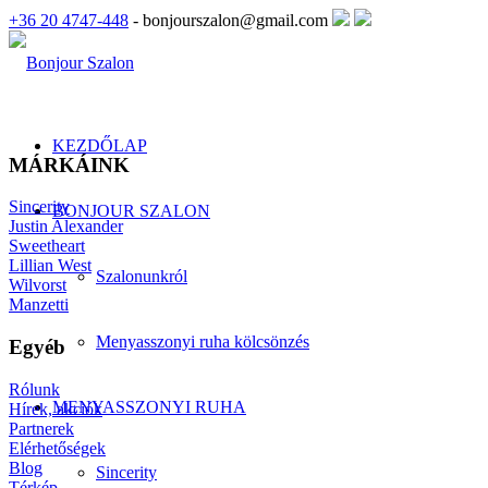
+36 20 4747-448
- bonjourszalon@gmail.com
KEZDŐLAP
MÁRKÁINK
Sincerity
BONJOUR SZALON
Justin Alexander
Sweetheart
Lillian West
Szalonunkról
Wilvorst
Manzetti
Menyasszonyi ruha kölcsönzés
Egyéb
Rólunk
MENYASSZONYI RUHA
Hírek, akciók
Partnerek
Elérhetőségek
Blog
Sincerity
Térkép