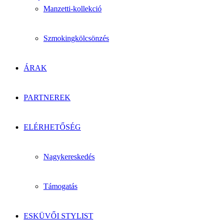
Manzetti-kollekció
Szmokingkölcsönzés
ÁRAK
PARTNEREK
ELÉRHETŐSÉG
Nagykereskedés
Támogatás
ESKÜVŐI STYLIST