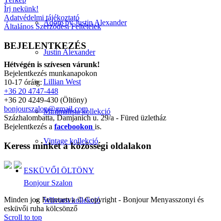
Írj nekünk!
Adatvédelmi tájékoztató
Adore by Justin Alexander
Általános Szerződési Feltételek
BEJELENTKEZÉS
Justin Alexander
Hétvégén is szívesen várunk!
Bejelentkezés munkanapokon
Lillian West
10-17 óráig:
+36 20 4747-448
+36 20 4249-430 (Öltöny)
bonjourszalon@gmail.com
Minimalista kollekció
Százhalombatta, Damjanich u. 29/a - Füred üzletház
Bejelentkezés a
facebookon
is.
Vintage kollekció
Keress minket a közösségi oldalakon
ESKÜVŐI ÖLTÖNY
Bonjour Szalon
Minden jog Fenntartva © Copyright - Bonjour Menyasszonyi és
Wilvorst kollekció
esküvői ruha kölcsönző
Scroll to top