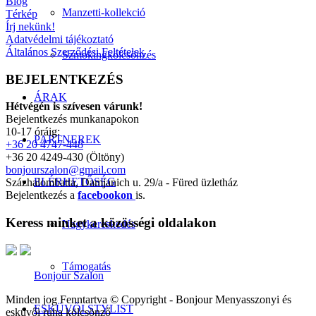
Blog
Manzetti-kollekció
Térkép
Írj nekünk!
Adatvédelmi tájékoztató
Általános Szerződési Feltételek
Szmokingkölcsönzés
BEJELENTKEZÉS
ÁRAK
Hétvégén is szívesen várunk!
Bejelentkezés munkanapokon
10-17 óráig:
PARTNEREK
+36 20 4747-448
+36 20 4249-430 (Öltöny)
bonjourszalon@gmail.com
ELÉRHETŐSÉG
Százhalombatta, Damjanich u. 29/a - Füred üzletház
Bejelentkezés a
facebookon
is.
Keress minket a közösségi oldalakon
Nagykereskedés
Támogatás
Bonjour Szalon
Minden jog Fenntartva © Copyright - Bonjour Menyasszonyi és
ESKÜVŐI STYLIST
esküvői ruha kölcsönző