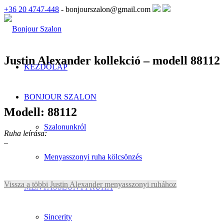
+36 20 4747-448
- bonjourszalon@gmail.com
Justin Alexander kollekció – modell 88112
KEZDŐLAP
BONJOUR SZALON
Modell: 88112
Szalonunkról
Ruha leírása:
–
Menyasszonyi ruha kölcsönzés
Vissza a többi Justin Alexander menyasszonyi ruhához
MENYASSZONYI RUHA
Sincerity