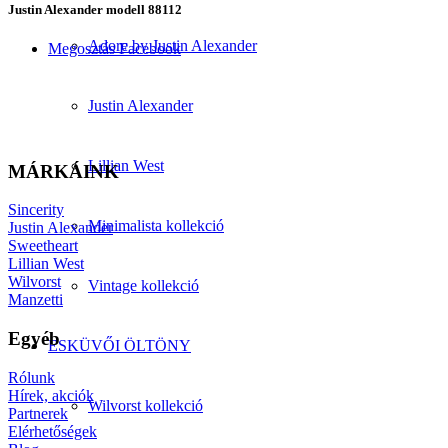
Justin Alexander modell 88112
Adore by Justin Alexander
Megosztás Facebook
Justin Alexander
Lillian West
MÁRKÁINK
Sincerity
Minimalista kollekció
Justin Alexander
Sweetheart
Lillian West
Wilvorst
Vintage kollekció
Manzetti
Egyéb
ESKÜVŐI ÖLTÖNY
Rólunk
Hírek, akciók
Wilvorst kollekció
Partnerek
Elérhetőségek