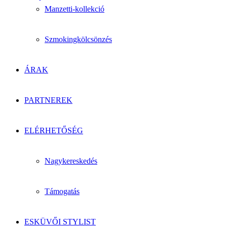
Manzetti-kollekció
Szmokingkölcsönzés
ÁRAK
PARTNEREK
ELÉRHETŐSÉG
Nagykereskedés
Támogatás
ESKÜVŐI STYLIST