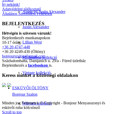
Írj nekünk!
Adatvédelmi tájékoztató
Adore by Justin Alexander
Általános Szerződési Feltételek
BEJELENTKEZÉS
Justin Alexander
Hétvégén is szívesen várunk!
Bejelentkezés munkanapokon
Lillian West
10-17 óráig:
+36 20 4747-448
+36 20 4249-430 (Öltöny)
bonjourszalon@gmail.com
Minimalista kollekció
Százhalombatta, Damjanich u. 29/a - Füred üzletház
Bejelentkezés a
facebookon
is.
Vintage kollekció
Keress minket a közösségi oldalakon
ESKÜVŐI ÖLTÖNY
Bonjour Szalon
Minden jog Fenntartva © Copyright - Bonjour Menyasszonyi és
Wilvorst kollekció
esküvői ruha kölcsönző
Scroll to top