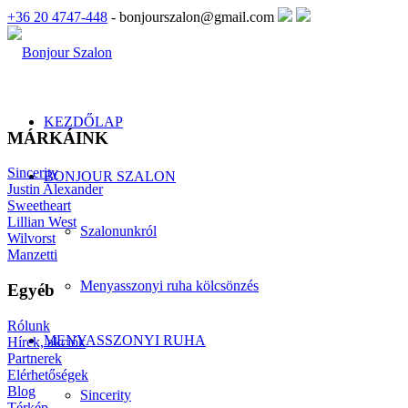
+36 20 4747-448
- bonjourszalon@gmail.com
KEZDŐLAP
MÁRKÁINK
Sincerity
BONJOUR SZALON
Justin Alexander
Sweetheart
Lillian West
Szalonunkról
Wilvorst
Manzetti
Menyasszonyi ruha kölcsönzés
Egyéb
Rólunk
MENYASSZONYI RUHA
Hírek, akciók
Partnerek
Elérhetőségek
Blog
Sincerity
Térkép