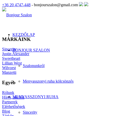
+36 20 4747-448
- bonjourszalon@gmail.com
KEZDŐLAP
MÁRKÁINK
Sincerity
BONJOUR SZALON
Justin Alexander
Sweetheart
Lillian West
Szalonunkról
Wilvorst
Manzetti
Menyasszonyi ruha kölcsönzés
Egyéb
Rólunk
MENYASSZONYI RUHA
Hírek, akciók
Partnerek
Elérhetőségek
Blog
Sincerity
Térkép