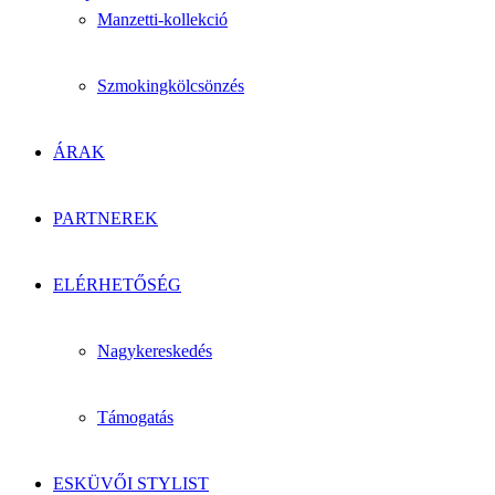
Manzetti-kollekció
Szmokingkölcsönzés
ÁRAK
PARTNEREK
ELÉRHETŐSÉG
Nagykereskedés
Támogatás
ESKÜVŐI STYLIST