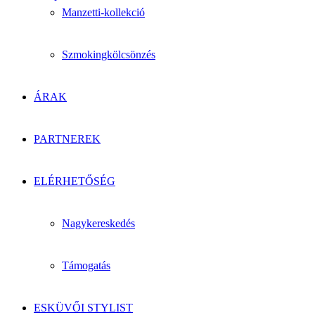
Manzetti-kollekció
Szmokingkölcsönzés
ÁRAK
PARTNEREK
ELÉRHETŐSÉG
Nagykereskedés
Támogatás
ESKÜVŐI STYLIST