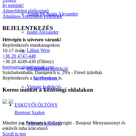
Írj nekünk!
Adatvédelmi tájékoztató
Adore by Justin Alexander
Általános Szerződési Feltételek
BEJELENTKEZÉS
Justin Alexander
Hétvégén is szívesen várunk!
Bejelentkezés munkanapokon
Lillian West
10-17 óráig:
+36 20 4747-448
+36 20 4249-430 (Öltöny)
bonjourszalon@gmail.com
Minimalista kollekció
Százhalombatta, Damjanich u. 29/a - Füred üzletház
Bejelentkezés a
facebookon
is.
Vintage kollekció
Keress minket a közösségi oldalakon
ESKÜVŐI ÖLTÖNY
Bonjour Szalon
Minden jog Fenntartva © Copyright - Bonjour Menyasszonyi és
Wilvorst kollekció
esküvői ruha kölcsönző
Scroll to top