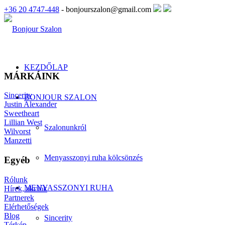
+36 20 4747-448
- bonjourszalon@gmail.com
KEZDŐLAP
MÁRKÁINK
Sincerity
BONJOUR SZALON
Justin Alexander
Sweetheart
Lillian West
Szalonunkról
Wilvorst
Manzetti
Menyasszonyi ruha kölcsönzés
Egyéb
Rólunk
MENYASSZONYI RUHA
Hírek, akciók
Partnerek
Elérhetőségek
Blog
Sincerity
Térkép