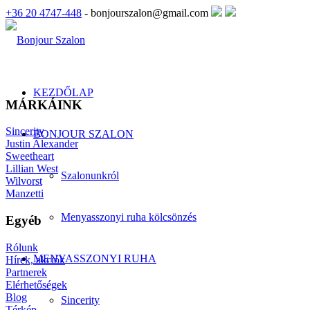
+36 20 4747-448
- bonjourszalon@gmail.com
KEZDŐLAP
MÁRKÁINK
Sincerity
BONJOUR SZALON
Justin Alexander
Sweetheart
Lillian West
Szalonunkról
Wilvorst
Manzetti
Menyasszonyi ruha kölcsönzés
Egyéb
Rólunk
MENYASSZONYI RUHA
Hírek, akciók
Partnerek
Elérhetőségek
Blog
Sincerity
Térkép