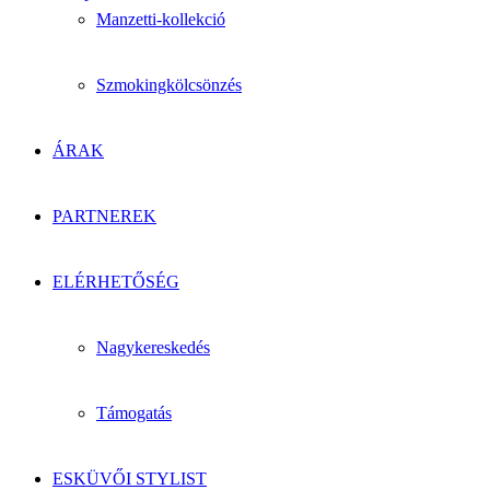
Manzetti-kollekció
Szmokingkölcsönzés
ÁRAK
PARTNEREK
ELÉRHETŐSÉG
Nagykereskedés
Támogatás
ESKÜVŐI STYLIST