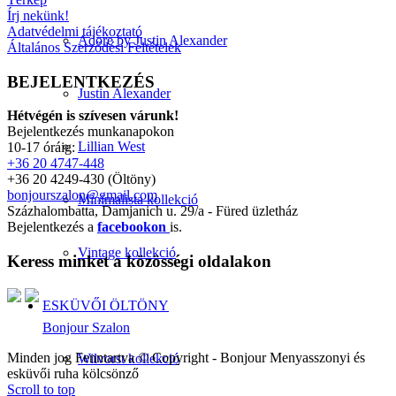
Írj nekünk!
Adatvédelmi tájékoztató
Adore by Justin Alexander
Általános Szerződési Feltételek
BEJELENTKEZÉS
Justin Alexander
Hétvégén is szívesen várunk!
Bejelentkezés munkanapokon
Lillian West
10-17 óráig:
+36 20 4747-448
+36 20 4249-430 (Öltöny)
bonjourszalon@gmail.com
Minimalista kollekció
Százhalombatta, Damjanich u. 29/a - Füred üzletház
Bejelentkezés a
facebookon
is.
Vintage kollekció
Keress minket a közösségi oldalakon
ESKÜVŐI ÖLTÖNY
Bonjour Szalon
Minden jog Fenntartva © Copyright - Bonjour Menyasszonyi és
Wilvorst kollekció
esküvői ruha kölcsönző
Scroll to top