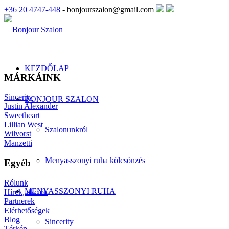
+36 20 4747-448
- bonjourszalon@gmail.com
KEZDŐLAP
MÁRKÁINK
Sincerity
BONJOUR SZALON
Justin Alexander
Sweetheart
Lillian West
Szalonunkról
Wilvorst
Manzetti
Menyasszonyi ruha kölcsönzés
Egyéb
Rólunk
MENYASSZONYI RUHA
Hírek, akciók
Partnerek
Elérhetőségek
Blog
Sincerity
Térkép