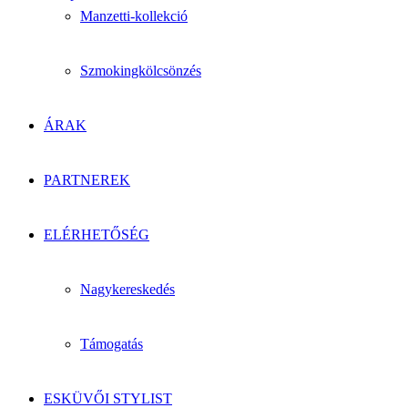
Manzetti-kollekció
Szmokingkölcsönzés
ÁRAK
PARTNEREK
ELÉRHETŐSÉG
Nagykereskedés
Támogatás
ESKÜVŐI STYLIST