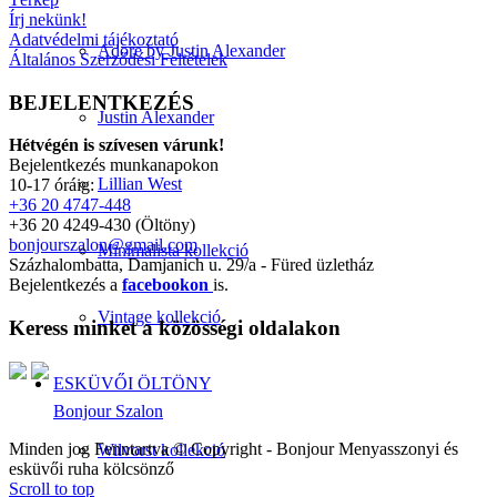
Írj nekünk!
Adatvédelmi tájékoztató
Adore by Justin Alexander
Általános Szerződési Feltételek
BEJELENTKEZÉS
Justin Alexander
Hétvégén is szívesen várunk!
Bejelentkezés munkanapokon
Lillian West
10-17 óráig:
+36 20 4747-448
+36 20 4249-430 (Öltöny)
bonjourszalon@gmail.com
Minimalista kollekció
Százhalombatta, Damjanich u. 29/a - Füred üzletház
Bejelentkezés a
facebookon
is.
Vintage kollekció
Keress minket a közösségi oldalakon
ESKÜVŐI ÖLTÖNY
Bonjour Szalon
Minden jog Fenntartva © Copyright - Bonjour Menyasszonyi és
Wilvorst kollekció
esküvői ruha kölcsönző
Scroll to top