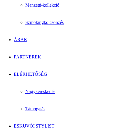
Manzetti-kollekció
Szmokingkölcsönzés
ÁRAK
PARTNEREK
ELÉRHETŐSÉG
Nagykereskedés
Támogatás
ESKÜVŐI STYLIST