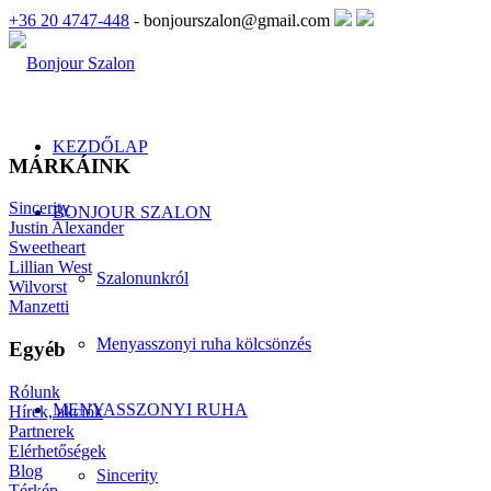
+36 20 4747-448
- bonjourszalon@gmail.com
KEZDŐLAP
MÁRKÁINK
Sincerity
BONJOUR SZALON
Justin Alexander
Sweetheart
Lillian West
Szalonunkról
Wilvorst
Manzetti
Menyasszonyi ruha kölcsönzés
Egyéb
Rólunk
MENYASSZONYI RUHA
Hírek, akciók
Partnerek
Elérhetőségek
Blog
Sincerity
Térkép