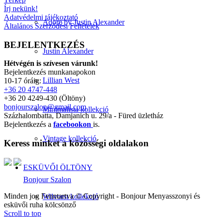
Írj nekünk!
Adatvédelmi tájékoztató
Adore by Justin Alexander
Általános Szerződési Feltételek
BEJELENTKEZÉS
Justin Alexander
Hétvégén is szívesen várunk!
Bejelentkezés munkanapokon
Lillian West
10-17 óráig:
+36 20 4747-448
+36 20 4249-430 (Öltöny)
bonjourszalon@gmail.com
Minimalista kollekció
Százhalombatta, Damjanich u. 29/a - Füred üzletház
Bejelentkezés a
facebookon
is.
Vintage kollekció
Keress minket a közösségi oldalakon
ESKÜVŐI ÖLTÖNY
Bonjour Szalon
Minden jog Fenntartva © Copyright - Bonjour Menyasszonyi és
Wilvorst kollekció
esküvői ruha kölcsönző
Scroll to top