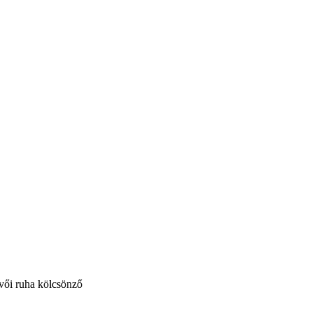
vői ruha kölcsönző