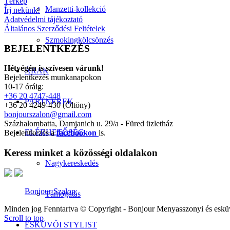
Térkép
Manzetti-kollekció
Írj nekünk!
Adatvédelmi tájékoztató
Általános Szerződési Feltételek
Szmokingkölcsönzés
BEJELENTKEZÉS
Hétvégén is szívesen várunk!
ÁRAK
Bejelentkezés munkanapokon
10-17 óráig:
+36 20 4747-448
PARTNEREK
+36 20 4249-430 (Öltöny)
bonjourszalon@gmail.com
Százhalombatta, Damjanich u. 29/a - Füred üzletház
ELÉRHETŐSÉG
Bejelentkezés a
facebookon
is.
Keress minket a közösségi oldalakon
Nagykereskedés
Bonjour Szalon
Támogatás
Minden jog Fenntartva © Copyright - Bonjour Menyasszonyi és eskü
Scroll to top
ESKÜVŐI STYLIST