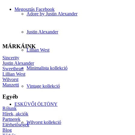
Megosztás Facebook
Adore by Justin Alexander
Justin Alexander
MÁRKÁINK
Lillian West
Sincerity
Justin Alexander
Minimalista kollekció
Sweetheart
Lillian West
Wilvorst
Manzetti
Vintage kollekció
Egyéb
ESKÜVŐI ÖLTÖNY
Rólunk
Hírek, akciók
Partnerek
Wilvorst kollekció
Elérhetőségek
Blog