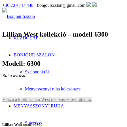
+36 20 4747-448
- bonjourszalon@gmail.com
Lillian West kollekció – modell 6300
KEZDŐLAP
BONJOUR SZALON
Modell: 6300
Szalonunkról
Ruha leírása:
Menyasszonyi ruha kölcsönzés
Vissza a többi Lillian West menyasszonyi ruhához
MENYASSZONYI RUHA
Sincerity
Lillian West modell 6300