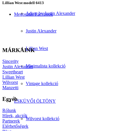
Lillian West modell 6413
Adore by Justin Alexander
Megosztás Facebook
Justin Alexander
Lillian West
MÁRKÁINK
Sincerity
Minimalista kollekció
Justin Alexander
Sweetheart
Lillian West
Wilvorst
Vintage kollekció
Manzetti
Egyéb
ESKÜVŐI ÖLTÖNY
Rólunk
Hírek, akciók
Wilvorst kollekció
Partnerek
Elérhetőségek