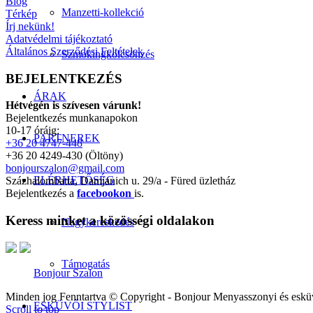
Blog
Manzetti-kollekció
Térkép
Írj nekünk!
Adatvédelmi tájékoztató
Általános Szerződési Feltételek
Szmokingkölcsönzés
BEJELENTKEZÉS
ÁRAK
Hétvégén is szívesen várunk!
Bejelentkezés munkanapokon
10-17 óráig:
PARTNEREK
+36 20 4747-448
+36 20 4249-430 (Öltöny)
bonjourszalon@gmail.com
ELÉRHETŐSÉG
Százhalombatta, Damjanich u. 29/a - Füred üzletház
Bejelentkezés a
facebookon
is.
Keress minket a közösségi oldalakon
Nagykereskedés
Támogatás
Bonjour Szalon
Minden jog Fenntartva © Copyright - Bonjour Menyasszonyi és eskü
ESKÜVŐI STYLIST
Scroll to top