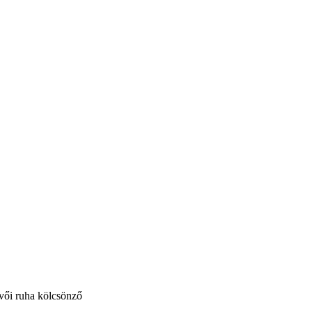
vői ruha kölcsönző