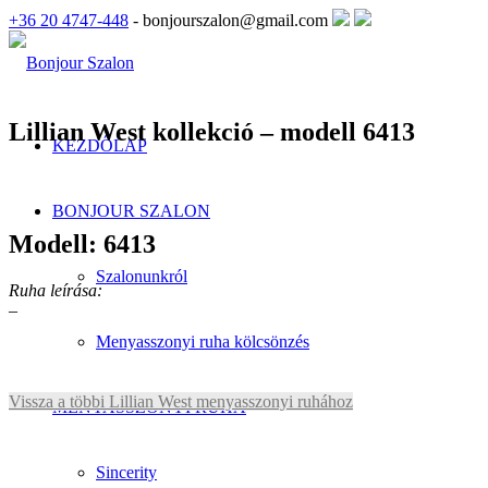
+36 20 4747-448
- bonjourszalon@gmail.com
Lillian West kollekció – modell 6413
KEZDŐLAP
BONJOUR SZALON
Modell: 6413
Szalonunkról
Ruha leírása:
–
Menyasszonyi ruha kölcsönzés
Vissza a többi Lillian West menyasszonyi ruhához
MENYASSZONYI RUHA
Sincerity