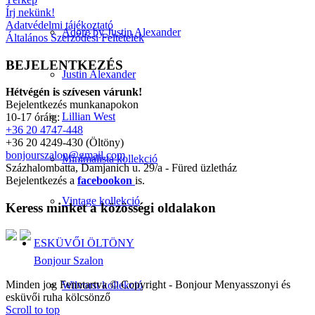
Írj nekünk!
Adatvédelmi tájékoztató
Adore by Justin Alexander
Általános Szerződési Feltételek
BEJELENTKEZÉS
Justin Alexander
Hétvégén is szívesen várunk!
Bejelentkezés munkanapokon
Lillian West
10-17 óráig:
+36 20 4747-448
+36 20 4249-430 (Öltöny)
bonjourszalon@gmail.com
Minimalista kollekció
Százhalombatta, Damjanich u. 29/a - Füred üzletház
Bejelentkezés a
facebookon
is.
Vintage kollekció
Keress minket a közösségi oldalakon
ESKÜVŐI ÖLTÖNY
Bonjour Szalon
Minden jog Fenntartva © Copyright - Bonjour Menyasszonyi és
Wilvorst kollekció
esküvői ruha kölcsönző
Scroll to top