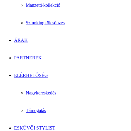
Manzetti-kollekció
Szmokingkölcsönzés
ÁRAK
PARTNEREK
ELÉRHETŐSÉG
Nagykereskedés
Támogatás
ESKÜVŐI STYLIST