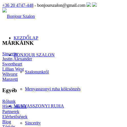
+36 20 4747-448
- bonjourszalon@gmail.com
KEZDŐLAP
MÁRKÁINK
Sincerity
BONJOUR SZALON
Justin Alexander
Sweetheart
Lillian West
Szalonunkról
Wilvorst
Manzetti
Menyasszonyi ruha kölcsönzés
Egyéb
Rólunk
MENYASSZONYI RUHA
Hírek, akciók
Partnerek
Elérhetőségek
Blog
Sincerity
Térkép