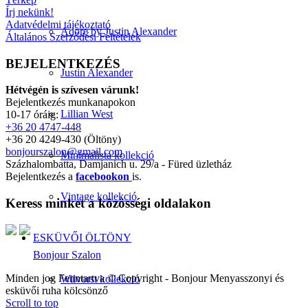
Írj nekünk!
Adatvédelmi tájékoztató
Adore by Justin Alexander
Általános Szerződési Feltételek
BEJELENTKEZÉS
Justin Alexander
Hétvégén is szívesen várunk!
Bejelentkezés munkanapokon
Lillian West
10-17 óráig:
+36 20 4747-448
+36 20 4249-430 (Öltöny)
bonjourszalon@gmail.com
Minimalista kollekció
Százhalombatta, Damjanich u. 29/a - Füred üzletház
Bejelentkezés a
facebookon
is.
Vintage kollekció
Keress minket a közösségi oldalakon
ESKÜVŐI ÖLTÖNY
Bonjour Szalon
Minden jog Fenntartva © Copyright - Bonjour Menyasszonyi és
Wilvorst kollekció
esküvői ruha kölcsönző
Scroll to top