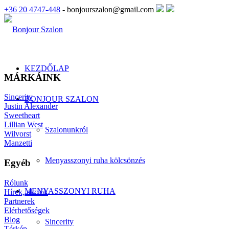
+36 20 4747-448
- bonjourszalon@gmail.com
KEZDŐLAP
MÁRKÁINK
Sincerity
BONJOUR SZALON
Justin Alexander
Sweetheart
Lillian West
Szalonunkról
Wilvorst
Manzetti
Menyasszonyi ruha kölcsönzés
Egyéb
Rólunk
MENYASSZONYI RUHA
Hírek, akciók
Partnerek
Elérhetőségek
Blog
Sincerity
Térkép