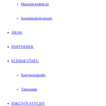
Manzetti-kollekció
Szmokingkölcsönzés
ÁRAK
PARTNEREK
ELÉRHETŐSÉG
Nagykereskedés
Támogatás
ESKÜVŐI STYLIST