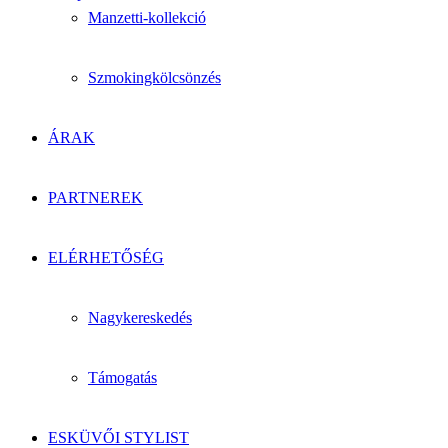
Manzetti-kollekció
Szmokingkölcsönzés
ÁRAK
PARTNEREK
ELÉRHETŐSÉG
Nagykereskedés
Támogatás
ESKÜVŐI STYLIST