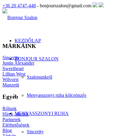
+36 20 4747-448
- bonjourszalon@gmail.com
KEZDŐLAP
MÁRKÁINK
Sincerity
BONJOUR SZALON
Justin Alexander
Sweetheart
Lillian West
Szalonunkról
Wilvorst
Manzetti
Menyasszonyi ruha kölcsönzés
Egyéb
Rólunk
MENYASSZONYI RUHA
Hírek, akciók
Partnerek
Elérhetőségek
Blog
Sincerity
Térkép