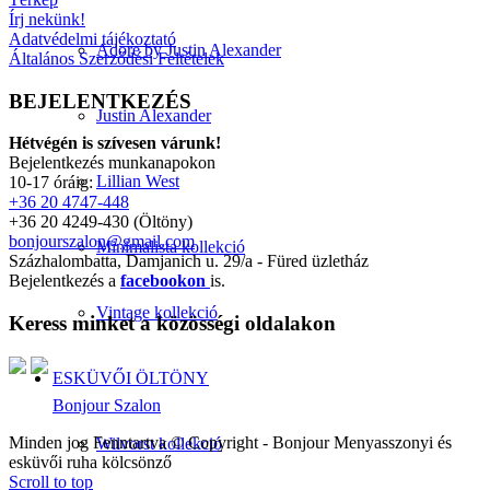
Írj nekünk!
Adatvédelmi tájékoztató
Adore by Justin Alexander
Általános Szerződési Feltételek
BEJELENTKEZÉS
Justin Alexander
Hétvégén is szívesen várunk!
Bejelentkezés munkanapokon
Lillian West
10-17 óráig:
+36 20 4747-448
+36 20 4249-430 (Öltöny)
bonjourszalon@gmail.com
Minimalista kollekció
Százhalombatta, Damjanich u. 29/a - Füred üzletház
Bejelentkezés a
facebookon
is.
Vintage kollekció
Keress minket a közösségi oldalakon
ESKÜVŐI ÖLTÖNY
Bonjour Szalon
Minden jog Fenntartva © Copyright - Bonjour Menyasszonyi és
Wilvorst kollekció
esküvői ruha kölcsönző
Scroll to top