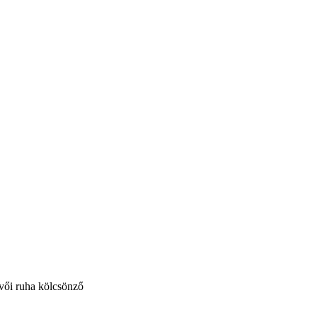
vői ruha kölcsönző