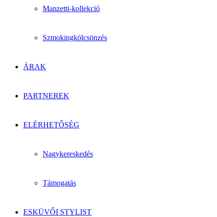
Manzetti-kollekció
Szmokingkölcsönzés
ÁRAK
PARTNEREK
ELÉRHETŐSÉG
Nagykereskedés
Támogatás
ESKÜVŐI STYLIST