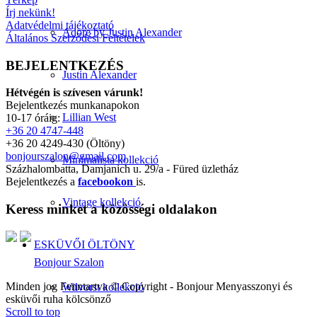
Írj nekünk!
Adatvédelmi tájékoztató
Adore by Justin Alexander
Általános Szerződési Feltételek
BEJELENTKEZÉS
Justin Alexander
Hétvégén is szívesen várunk!
Bejelentkezés munkanapokon
Lillian West
10-17 óráig:
+36 20 4747-448
+36 20 4249-430 (Öltöny)
bonjourszalon@gmail.com
Minimalista kollekció
Százhalombatta, Damjanich u. 29/a - Füred üzletház
Bejelentkezés a
facebookon
is.
Vintage kollekció
Keress minket a közösségi oldalakon
ESKÜVŐI ÖLTÖNY
Bonjour Szalon
Minden jog Fenntartva © Copyright - Bonjour Menyasszonyi és
Wilvorst kollekció
esküvői ruha kölcsönző
Scroll to top