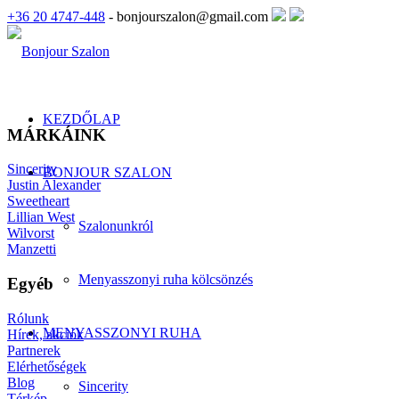
+36 20 4747-448
- bonjourszalon@gmail.com
KEZDŐLAP
MÁRKÁINK
Sincerity
BONJOUR SZALON
Justin Alexander
Sweetheart
Lillian West
Szalonunkról
Wilvorst
Manzetti
Menyasszonyi ruha kölcsönzés
Egyéb
Rólunk
MENYASSZONYI RUHA
Hírek, akciók
Partnerek
Elérhetőségek
Blog
Sincerity
Térkép