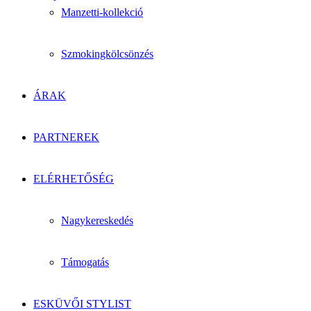
Manzetti-kollekció
Szmokingkölcsönzés
ÁRAK
PARTNEREK
ELÉRHETŐSÉG
Nagykereskedés
Támogatás
ESKÜVŐI STYLIST