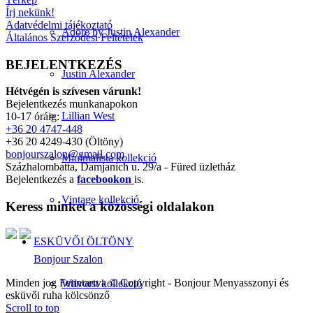
Írj nekünk!
Adatvédelmi tájékoztató
Adore by Justin Alexander
Általános Szerződési Feltételek
BEJELENTKEZÉS
Justin Alexander
Hétvégén is szívesen várunk!
Bejelentkezés munkanapokon
Lillian West
10-17 óráig:
+36 20 4747-448
+36 20 4249-430 (Öltöny)
bonjourszalon@gmail.com
Minimalista kollekció
Százhalombatta, Damjanich u. 29/a - Füred üzletház
Bejelentkezés a
facebookon
is.
Vintage kollekció
Keress minket a közösségi oldalakon
ESKÜVŐI ÖLTÖNY
Bonjour Szalon
Minden jog Fenntartva © Copyright - Bonjour Menyasszonyi és
Wilvorst kollekció
esküvői ruha kölcsönző
Scroll to top