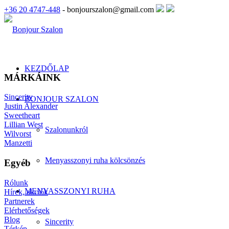
+36 20 4747-448
- bonjourszalon@gmail.com
KEZDŐLAP
MÁRKÁINK
Sincerity
BONJOUR SZALON
Justin Alexander
Sweetheart
Lillian West
Szalonunkról
Wilvorst
Manzetti
Menyasszonyi ruha kölcsönzés
Egyéb
Rólunk
MENYASSZONYI RUHA
Hírek, akciók
Partnerek
Elérhetőségek
Blog
Sincerity
Térkép