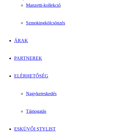
Manzetti-kollekció
Szmokingkölcsönzés
ÁRAK
PARTNEREK
ELÉRHETŐSÉG
Nagykereskedés
Támogatás
ESKÜVŐI STYLIST