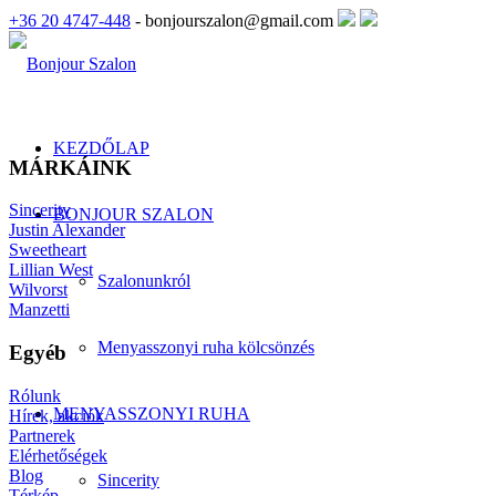
+36 20 4747-448
- bonjourszalon@gmail.com
KEZDŐLAP
MÁRKÁINK
Sincerity
BONJOUR SZALON
Justin Alexander
Sweetheart
Lillian West
Szalonunkról
Wilvorst
Manzetti
Menyasszonyi ruha kölcsönzés
Egyéb
Rólunk
MENYASSZONYI RUHA
Hírek, akciók
Partnerek
Elérhetőségek
Blog
Sincerity
Térkép