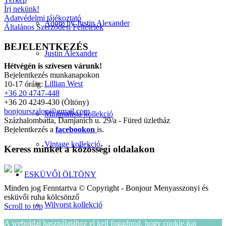
Írj nekünk!
Adatvédelmi tájékoztató
Adore by Justin Alexander
Általános Szerződési Feltételek
BEJELENTKEZÉS
Justin Alexander
Hétvégén is szívesen várunk!
Bejelentkezés munkanapokon
Lillian West
10-17 óráig:
+36 20 4747-448
+36 20 4249-430 (Öltöny)
bonjourszalon@gmail.com
Minimalista kollekció
Százhalombatta, Damjanich u. 29/a - Füred üzletház
Bejelentkezés a
facebookon
is.
Vintage kollekció
Keress minket a közösségi oldalakon
ESKÜVŐI ÖLTÖNY
Minden jog Fenntartva © Copyright - Bonjour Menyasszonyi és
esküvői ruha kölcsönző
Wilvorst kollekció
Scroll to top
A weboldal használatához el kell fogadnod, hogy cookie-kat