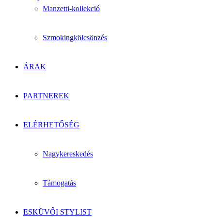
Manzetti-kollekció
Szmokingkölcsönzés
ÁRAK
PARTNEREK
ELÉRHETŐSÉG
Nagykereskedés
Támogatás
ESKÜVŐI STYLIST