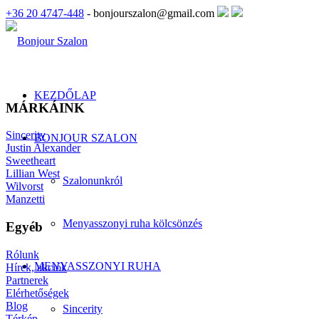
+36 20 4747-448
- bonjourszalon@gmail.com
KEZDŐLAP
MÁRKÁINK
Sincerity
BONJOUR SZALON
Justin Alexander
Sweetheart
Lillian West
Szalonunkról
Wilvorst
Manzetti
Menyasszonyi ruha kölcsönzés
Egyéb
Rólunk
MENYASSZONYI RUHA
Hírek, akciók
Partnerek
Elérhetőségek
Blog
Sincerity
Térkép