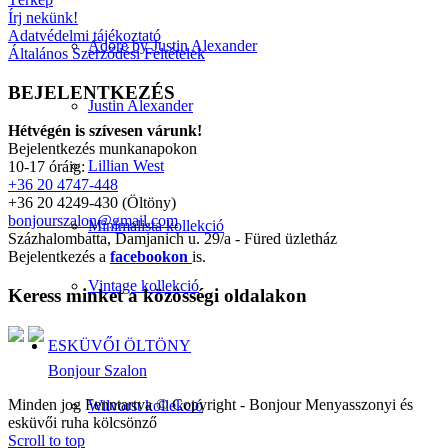
Írj nekünk!
Adatvédelmi tájékoztató
Adore by Justin Alexander
Általános Szerződési Feltételek
BEJELENTKEZÉS
Justin Alexander
Hétvégén is szívesen várunk!
Bejelentkezés munkanapokon
Lillian West
10-17 óráig:
+36 20 4747-448
+36 20 4249-430 (Öltöny)
bonjourszalon@gmail.com
Minimalista kollekció
Százhalombatta, Damjanich u. 29/a - Füred üzletház
Bejelentkezés a
facebookon
is.
Vintage kollekció
Keress minket a közösségi oldalakon
ESKÜVŐI ÖLTÖNY
Bonjour Szalon
Minden jog Fenntartva © Copyright - Bonjour Menyasszonyi és
Wilvorst kollekció
esküvői ruha kölcsönző
Scroll to top