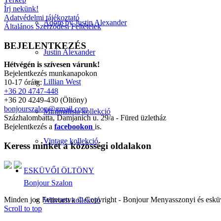
Írj nekünk!
Adatvédelmi tájékoztató
Adore by Justin Alexander
Általános Szerződési Feltételek
BEJELENTKEZÉS
Justin Alexander
Hétvégén is szívesen várunk!
Bejelentkezés munkanapokon
Lillian West
10-17 óráig:
+36 20 4747-448
+36 20 4249-430 (Öltöny)
bonjourszalon@gmail.com
Minimalista kollekció
Százhalombatta, Damjanich u. 29/a - Füred üzletház
Bejelentkezés a
facebookon
is.
Vintage kollekció
Keress minket a közösségi oldalakon
ESKÜVŐI ÖLTÖNY
Bonjour Szalon
Minden jog Fenntartva © Copyright - Bonjour Menyasszonyi és eskü
Wilvorst kollekció
Scroll to top