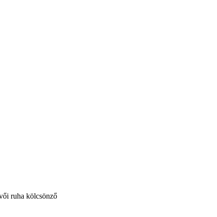
vői ruha kölcsönző