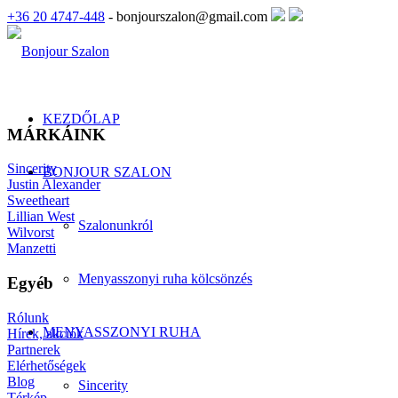
+36 20 4747-448
- bonjourszalon@gmail.com
KEZDŐLAP
MÁRKÁINK
Sincerity
BONJOUR SZALON
Justin Alexander
Sweetheart
Lillian West
Szalonunkról
Wilvorst
Manzetti
Menyasszonyi ruha kölcsönzés
Egyéb
Rólunk
MENYASSZONYI RUHA
Hírek, akciók
Partnerek
Elérhetőségek
Blog
Sincerity
Térkép