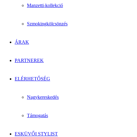
Manzetti-kollekció
Szmokingkölcsönzés
ÁRAK
PARTNEREK
ELÉRHETŐSÉG
Nagykereskedés
Támogatás
ESKÜVŐI STYLIST