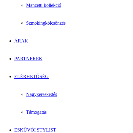
Manzetti-kollekció
Szmokingkölcsönzés
ÁRAK
PARTNEREK
ELÉRHETŐSÉG
Nagykereskedés
Támogatás
ESKÜVŐI STYLIST