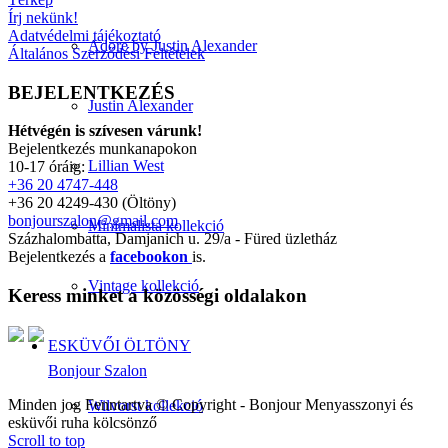
Írj nekünk!
Adatvédelmi tájékoztató
Adore by Justin Alexander
Általános Szerződési Feltételek
BEJELENTKEZÉS
Justin Alexander
Hétvégén is szívesen várunk!
Bejelentkezés munkanapokon
Lillian West
10-17 óráig:
+36 20 4747-448
+36 20 4249-430 (Öltöny)
bonjourszalon@gmail.com
Minimalista kollekció
Százhalombatta, Damjanich u. 29/a - Füred üzletház
Bejelentkezés a
facebookon
is.
Vintage kollekció
Keress minket a közösségi oldalakon
ESKÜVŐI ÖLTÖNY
Bonjour Szalon
Minden jog Fenntartva © Copyright - Bonjour Menyasszonyi és
Wilvorst kollekció
esküvői ruha kölcsönző
Scroll to top