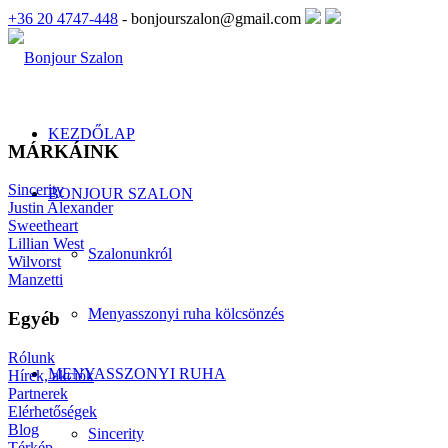
+36 20 4747-448
- bonjourszalon@gmail.com
KEZDŐLAP
MÁRKÁINK
Sincerity
BONJOUR SZALON
Justin Alexander
Sweetheart
Lillian West
Szalonunkról
Wilvorst
Manzetti
Menyasszonyi ruha kölcsönzés
Egyéb
Rólunk
MENYASSZONYI RUHA
Hírek, akciók
Partnerek
Elérhetőségek
Blog
Sincerity
Térkép