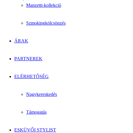
Manzetti-kollekció
Szmokingkölcsönzés
ÁRAK
PARTNEREK
ELÉRHETŐSÉG
Nagykereskedés
Támogatás
ESKÜVŐI STYLIST