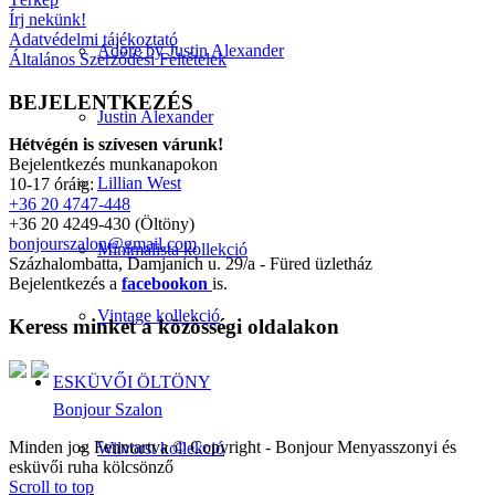
Írj nekünk!
Adatvédelmi tájékoztató
Adore by Justin Alexander
Általános Szerződési Feltételek
BEJELENTKEZÉS
Justin Alexander
Hétvégén is szívesen várunk!
Bejelentkezés munkanapokon
Lillian West
10-17 óráig:
+36 20 4747-448
+36 20 4249-430 (Öltöny)
bonjourszalon@gmail.com
Minimalista kollekció
Százhalombatta, Damjanich u. 29/a - Füred üzletház
Bejelentkezés a
facebookon
is.
Vintage kollekció
Keress minket a közösségi oldalakon
ESKÜVŐI ÖLTÖNY
Bonjour Szalon
Minden jog Fenntartva © Copyright - Bonjour Menyasszonyi és
Wilvorst kollekció
esküvői ruha kölcsönző
Scroll to top