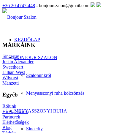
+36 20 4747-448
- bonjourszalon@gmail.com
KEZDŐLAP
MÁRKÁINK
Sincerity
BONJOUR SZALON
Justin Alexander
Sweetheart
Lillian West
Szalonunkról
Wilvorst
Manzetti
Menyasszonyi ruha kölcsönzés
Egyéb
Rólunk
MENYASSZONYI RUHA
Hírek, akciók
Partnerek
Elérhetőségek
Blog
Sincerity
Térkép