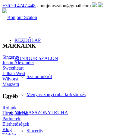
+36 20 4747-448
- bonjourszalon@gmail.com
KEZDŐLAP
MÁRKÁINK
Sincerity
BONJOUR SZALON
Justin Alexander
Sweetheart
Lillian West
Szalonunkról
Wilvorst
Manzetti
Menyasszonyi ruha kölcsönzés
Egyéb
Rólunk
MENYASSZONYI RUHA
Hírek, akciók
Partnerek
Elérhetőségek
Blog
Sincerity
Térkép