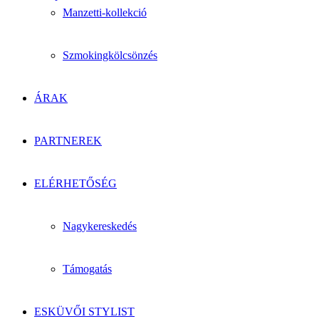
Manzetti-kollekció
Szmokingkölcsönzés
ÁRAK
PARTNEREK
ELÉRHETŐSÉG
Nagykereskedés
Támogatás
ESKÜVŐI STYLIST