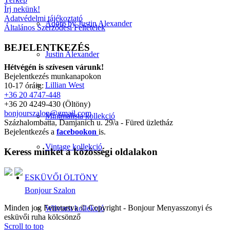
Írj nekünk!
Adatvédelmi tájékoztató
Adore by Justin Alexander
Általános Szerződési Feltételek
BEJELENTKEZÉS
Justin Alexander
Hétvégén is szívesen várunk!
Bejelentkezés munkanapokon
Lillian West
10-17 óráig:
+36 20 4747-448
+36 20 4249-430 (Öltöny)
bonjourszalon@gmail.com
Minimalista kollekció
Százhalombatta, Damjanich u. 29/a - Füred üzletház
Bejelentkezés a
facebookon
is.
Vintage kollekció
Keress minket a közösségi oldalakon
ESKÜVŐI ÖLTÖNY
Bonjour Szalon
Minden jog Fenntartva © Copyright - Bonjour Menyasszonyi és
Wilvorst kollekció
esküvői ruha kölcsönző
Scroll to top