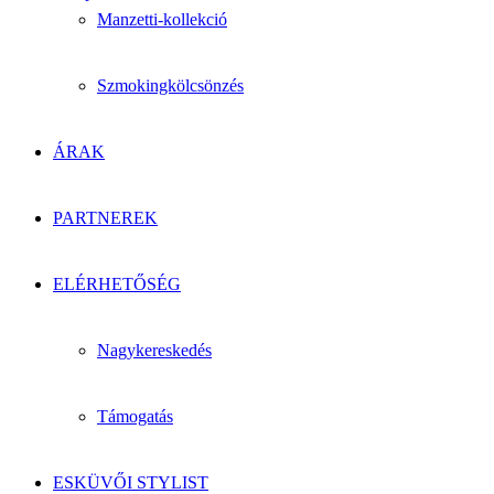
Manzetti-kollekció
Szmokingkölcsönzés
ÁRAK
PARTNEREK
ELÉRHETŐSÉG
Nagykereskedés
Támogatás
ESKÜVŐI STYLIST