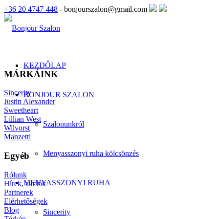
+36 20 4747-448
- bonjourszalon@gmail.com
KEZDŐLAP
MÁRKÁINK
Sincerity
BONJOUR SZALON
Justin Alexander
Sweetheart
Lillian West
Szalonunkról
Wilvorst
Manzetti
Menyasszonyi ruha kölcsönzés
Egyéb
Rólunk
MENYASSZONYI RUHA
Hírek, akciók
Partnerek
Elérhetőségek
Blog
Sincerity
Térkép