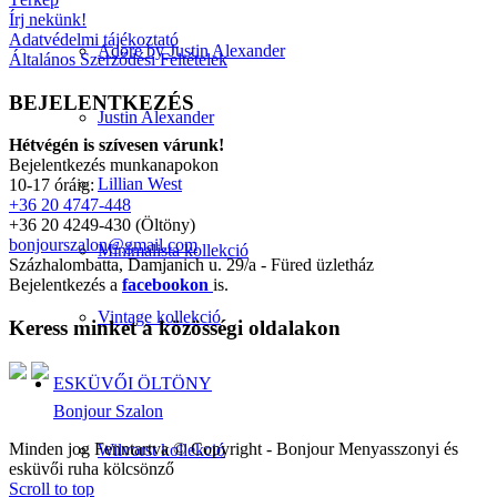
Írj nekünk!
Adatvédelmi tájékoztató
Adore by Justin Alexander
Általános Szerződési Feltételek
BEJELENTKEZÉS
Justin Alexander
Hétvégén is szívesen várunk!
Bejelentkezés munkanapokon
Lillian West
10-17 óráig:
+36 20 4747-448
+36 20 4249-430 (Öltöny)
bonjourszalon@gmail.com
Minimalista kollekció
Százhalombatta, Damjanich u. 29/a - Füred üzletház
Bejelentkezés a
facebookon
is.
Vintage kollekció
Keress minket a közösségi oldalakon
ESKÜVŐI ÖLTÖNY
Bonjour Szalon
Minden jog Fenntartva © Copyright - Bonjour Menyasszonyi és
Wilvorst kollekció
esküvői ruha kölcsönző
Scroll to top