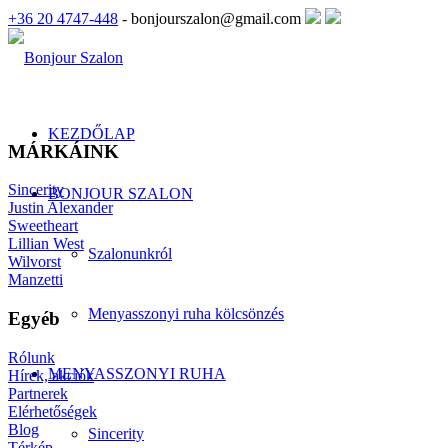
+36 20 4747-448
- bonjourszalon@gmail.com
KEZDŐLAP
MÁRKÁINK
Sincerity
BONJOUR SZALON
Justin Alexander
Sweetheart
Lillian West
Szalonunkról
Wilvorst
Manzetti
Menyasszonyi ruha kölcsönzés
Egyéb
Rólunk
MENYASSZONYI RUHA
Hírek, akciók
Partnerek
Elérhetőségek
Blog
Sincerity
Térkép