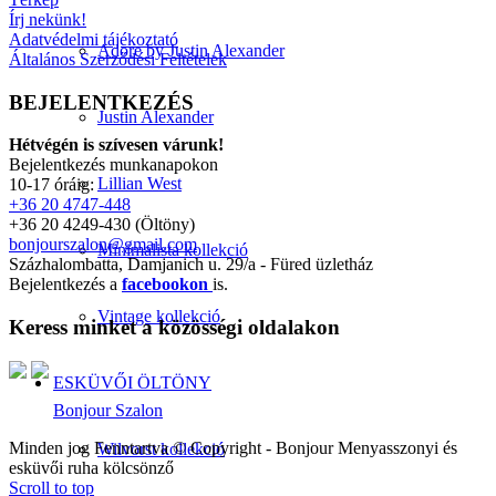
Írj nekünk!
Adatvédelmi tájékoztató
Adore by Justin Alexander
Általános Szerződési Feltételek
BEJELENTKEZÉS
Justin Alexander
Hétvégén is szívesen várunk!
Bejelentkezés munkanapokon
Lillian West
10-17 óráig:
+36 20 4747-448
+36 20 4249-430 (Öltöny)
bonjourszalon@gmail.com
Minimalista kollekció
Százhalombatta, Damjanich u. 29/a - Füred üzletház
Bejelentkezés a
facebookon
is.
Vintage kollekció
Keress minket a közösségi oldalakon
ESKÜVŐI ÖLTÖNY
Bonjour Szalon
Minden jog Fenntartva © Copyright - Bonjour Menyasszonyi és
Wilvorst kollekció
esküvői ruha kölcsönző
Scroll to top