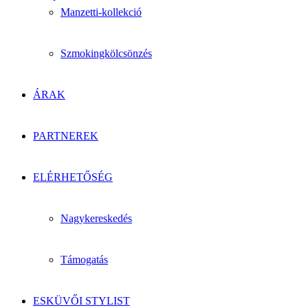
Manzetti-kollekció
Szmokingkölcsönzés
ÁRAK
PARTNEREK
ELÉRHETŐSÉG
Nagykereskedés
Támogatás
ESKÜVŐI STYLIST