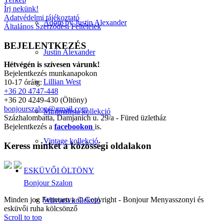
Írj nekünk!
Adatvédelmi tájékoztató
Adore by Justin Alexander
Általános Szerződési Feltételek
BEJELENTKEZÉS
Justin Alexander
Hétvégén is szívesen várunk!
Bejelentkezés munkanapokon
Lillian West
10-17 óráig:
+36 20 4747-448
+36 20 4249-430 (Öltöny)
bonjourszalon@gmail.com
Minimalista kollekció
Százhalombatta, Damjanich u. 29/a - Füred üzletház
Bejelentkezés a
facebookon
is.
Vintage kollekció
Keress minket a közösségi oldalakon
ESKÜVŐI ÖLTÖNY
Bonjour Szalon
Minden jog Fenntartva © Copyright - Bonjour Menyasszonyi és
Wilvorst kollekció
esküvői ruha kölcsönző
Scroll to top