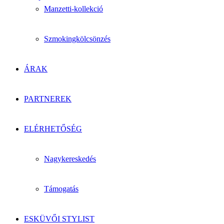
Manzetti-kollekció
Szmokingkölcsönzés
ÁRAK
PARTNEREK
ELÉRHETŐSÉG
Nagykereskedés
Támogatás
ESKÜVŐI STYLIST