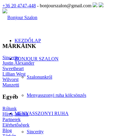
+36 20 4747-448
- bonjourszalon@gmail.com
KEZDŐLAP
MÁRKÁINK
Sincerity
BONJOUR SZALON
Justin Alexander
Sweetheart
Lillian West
Szalonunkról
Wilvorst
Manzetti
Menyasszonyi ruha kölcsönzés
Egyéb
Rólunk
MENYASSZONYI RUHA
Hírek, akciók
Partnerek
Elérhetőségek
Blog
Sincerity
Térkép