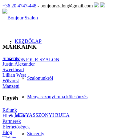
+36 20 4747-448
- bonjourszalon@gmail.com
KEZDŐLAP
MÁRKÁINK
Sincerity
BONJOUR SZALON
Justin Alexander
Sweetheart
Lillian West
Szalonunkról
Wilvorst
Manzetti
Menyasszonyi ruha kölcsönzés
Egyéb
Rólunk
MENYASSZONYI RUHA
Hírek, akciók
Partnerek
Elérhetőségek
Blog
Sincerity
Térkép