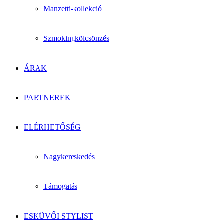
Manzetti-kollekció
Szmokingkölcsönzés
ÁRAK
PARTNEREK
ELÉRHETŐSÉG
Nagykereskedés
Támogatás
ESKÜVŐI STYLIST