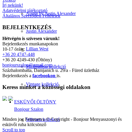
Írj nekünk!
Adatvédelmi tájékoztató
Adore by Justin Alexander
Általános Szerződési Feltételek
BEJELENTKEZÉS
Justin Alexander
Hétvégén is szívesen várunk!
Bejelentkezés munkanapokon
Lillian West
10-17 óráig:
+36 20 4747-448
+36 20 4249-430 (Öltöny)
bonjourszalon@gmail.com
Minimalista kollekció
Százhalombatta, Damjanich u. 29/a - Füred üzletház
Bejelentkezés a
facebookon
is.
Vintage kollekció
Keress minket a közösségi oldalakon
ESKÜVŐI ÖLTÖNY
Bonjour Szalon
Minden jog Fenntartva © Copyright - Bonjour Menyasszonyi és
Wilvorst kollekció
esküvői ruha kölcsönző
Scroll to top