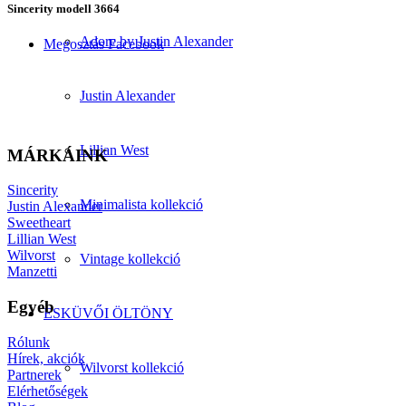
Sincerity modell 3664
Adore by Justin Alexander
Megosztás Facebook
Justin Alexander
Lillian West
MÁRKÁINK
Sincerity
Minimalista kollekció
Justin Alexander
Sweetheart
Lillian West
Wilvorst
Vintage kollekció
Manzetti
Egyéb
ESKÜVŐI ÖLTÖNY
Rólunk
Hírek, akciók
Wilvorst kollekció
Partnerek
Elérhetőségek