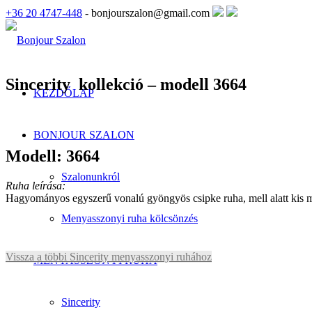
+36 20 4747-448
- bonjourszalon@gmail.com
Sincerity kollekció – modell 3664
KEZDŐLAP
BONJOUR SZALON
Modell: 3664
Szalonunkról
Ruha leírása:
Hagyományos egyszerű vonalú gyöngyös csipke ruha, mell alatt kis m
Menyasszonyi ruha kölcsönzés
Vissza a többi Sincerity menyasszonyi ruhához
MENYASSZONYI RUHA
Sincerity