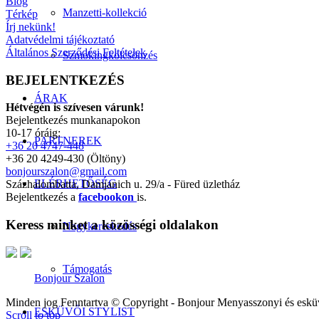
Blog
Manzetti-kollekció
Térkép
Írj nekünk!
Adatvédelmi tájékoztató
Általános Szerződési Feltételek
Szmokingkölcsönzés
BEJELENTKEZÉS
ÁRAK
Hétvégén is szívesen várunk!
Bejelentkezés munkanapokon
10-17 óráig:
PARTNEREK
+36 20 4747-448
+36 20 4249-430 (Öltöny)
bonjourszalon@gmail.com
ELÉRHETŐSÉG
Százhalombatta, Damjanich u. 29/a - Füred üzletház
Bejelentkezés a
facebookon
is.
Keress minket a közösségi oldalakon
Nagykereskedés
Támogatás
Bonjour Szalon
Minden jog Fenntartva © Copyright - Bonjour Menyasszonyi és eskü
ESKÜVŐI STYLIST
Scroll to top