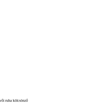
vői ruha kölcsönző