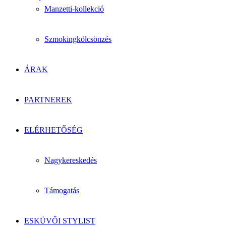
Manzetti-kollekció
Szmokingkölcsönzés
ÁRAK
PARTNEREK
ELÉRHETŐSÉG
Nagykereskedés
Támogatás
ESKÜVŐI STYLIST