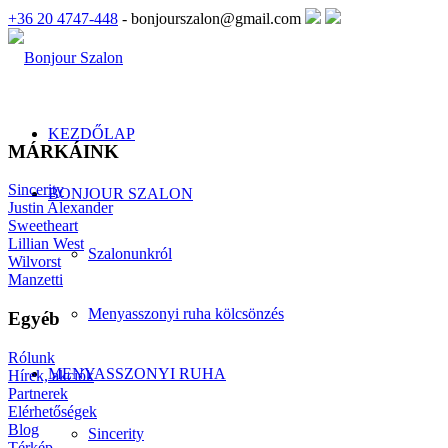
+36 20 4747-448
- bonjourszalon@gmail.com
KEZDŐLAP
MÁRKÁINK
Sincerity
BONJOUR SZALON
Justin Alexander
Sweetheart
Lillian West
Szalonunkról
Wilvorst
Manzetti
Menyasszonyi ruha kölcsönzés
Egyéb
Rólunk
MENYASSZONYI RUHA
Hírek, akciók
Partnerek
Elérhetőségek
Blog
Sincerity
Térkép