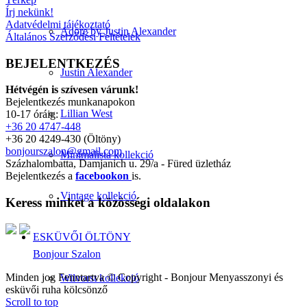
Írj nekünk!
Adatvédelmi tájékoztató
Adore by Justin Alexander
Általános Szerződési Feltételek
BEJELENTKEZÉS
Justin Alexander
Hétvégén is szívesen várunk!
Bejelentkezés munkanapokon
Lillian West
10-17 óráig:
+36 20 4747-448
+36 20 4249-430 (Öltöny)
bonjourszalon@gmail.com
Minimalista kollekció
Százhalombatta, Damjanich u. 29/a - Füred üzletház
Bejelentkezés a
facebookon
is.
Vintage kollekció
Keress minket a közösségi oldalakon
ESKÜVŐI ÖLTÖNY
Bonjour Szalon
Minden jog Fenntartva © Copyright - Bonjour Menyasszonyi és
Wilvorst kollekció
esküvői ruha kölcsönző
Scroll to top