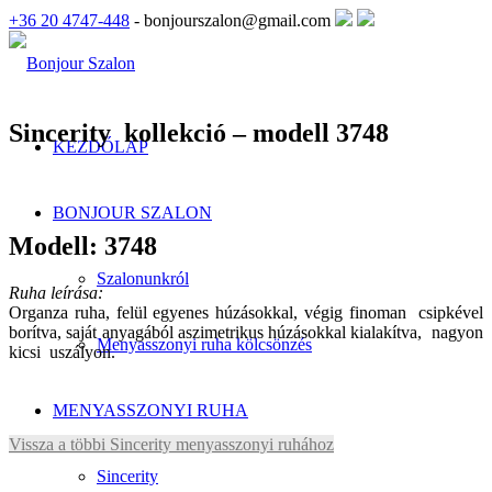
+36 20 4747-448
- bonjourszalon@gmail.com
Sincerity kollekció – modell 3748
KEZDŐLAP
BONJOUR SZALON
Modell: 3748
Szalonunkról
Ruha leírása:
Organza ruha, felül egyenes húzásokkal, végig finoman csipkével
borítva, saját anyagából aszimetrikus húzásokkal kialakítva, nagyon
Menyasszonyi ruha kölcsönzés
kicsi uszályon.
MENYASSZONYI RUHA
Vissza a többi Sincerity menyasszonyi ruhához
Sincerity