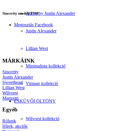
Adore by Justin Alexander
Sincerity modell 3748
Megosztás Facebook
Justin Alexander
Lillian West
MÁRKÁINK
Minimalista kollekció
Sincerity
Justin Alexander
Sweetheart
Vintage kollekció
Lillian West
Wilvorst
Manzetti
ESKÜVŐI ÖLTÖNY
Egyéb
Wilvorst kollekció
Rólunk
Hírek, akciók