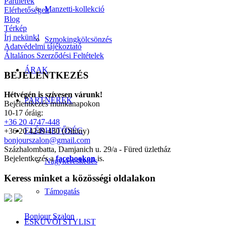
Partnerek
Manzetti-kollekció
Elérhetőségek
Blog
Térkép
Írj nekünk!
Szmokingkölcsönzés
Adatvédelmi tájékoztató
Általános Szerződési Feltételek
ÁRAK
BEJELENTKEZÉS
Hétvégén is szívesen várunk!
PARTNEREK
Bejelentkezés munkanapokon
10-17 óráig:
+36 20 4747-448
ELÉRHETŐSÉG
+36 20 4249-430 (Öltöny)
bonjourszalon@gmail.com
Százhalombatta, Damjanich u. 29/a - Füred üzletház
Bejelentkezés a
facebookon
is.
Nagykereskedés
Keress minket a közösségi oldalakon
Támogatás
Bonjour Szalon
ESKÜVŐI STYLIST