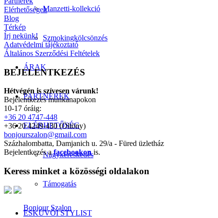
Partnerek
Manzetti-kollekció
Elérhetőségek
Blog
Térkép
Írj nekünk!
Szmokingkölcsönzés
Adatvédelmi tájékoztató
Általános Szerződési Feltételek
ÁRAK
BEJELENTKEZÉS
Hétvégén is szívesen várunk!
PARTNEREK
Bejelentkezés munkanapokon
10-17 óráig:
+36 20 4747-448
ELÉRHETŐSÉG
+36 20 4249-430 (Öltöny)
bonjourszalon@gmail.com
Százhalombatta, Damjanich u. 29/a - Füred üzletház
Bejelentkezés a
facebookon
is.
Nagykereskedés
Keress minket a közösségi oldalakon
Támogatás
Bonjour Szalon
ESKÜVŐI STYLIST