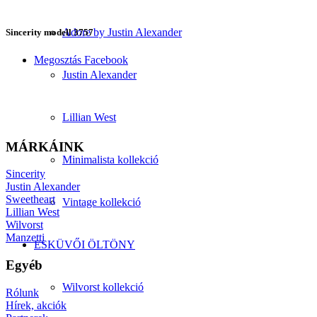
Adore by Justin Alexander
Sincerity modell 3757
Megosztás Facebook
Justin Alexander
Lillian West
MÁRKÁINK
Minimalista kollekció
Sincerity
Justin Alexander
Sweetheart
Vintage kollekció
Lillian West
Wilvorst
Manzetti
ESKÜVŐI ÖLTÖNY
Egyéb
Wilvorst kollekció
Rólunk
Hírek, akciók