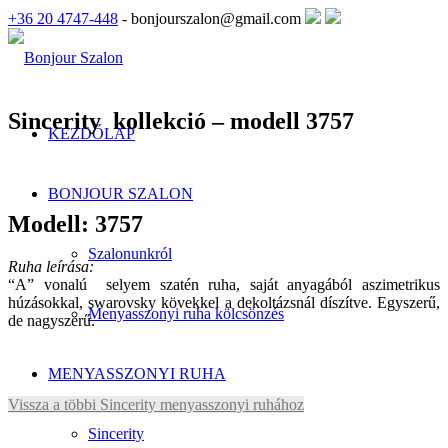
+36 20 4747-448
- bonjourszalon@gmail.com
Sincerity kollekció – modell 3757
KEZDŐLAP
BONJOUR SZALON
Modell: 3757
Szalonunkról
Ruha leírása:
“A” vonalú selyem szatén ruha, saját anyagából aszimetrikus
húzásokkal, swarovsky kövekkel a dekoltázsnál díszítve. Egyszerű,
Menyasszonyi ruha kölcsönzés
de nagyszerű.
MENYASSZONYI RUHA
Vissza a többi Sincerity menyasszonyi ruhához
Sincerity