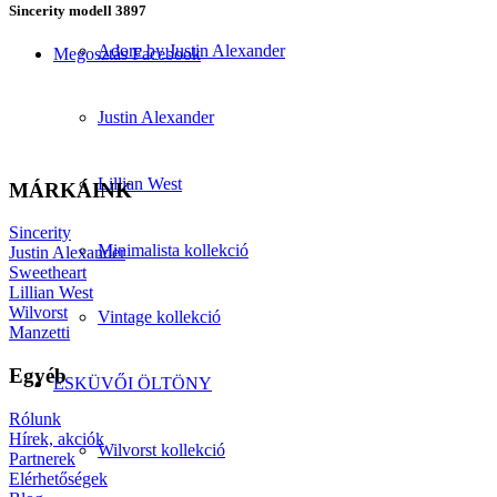
Sincerity modell 3897
Adore by Justin Alexander
Megosztás Facebook
Justin Alexander
Lillian West
MÁRKÁINK
Sincerity
Minimalista kollekció
Justin Alexander
Sweetheart
Lillian West
Wilvorst
Vintage kollekció
Manzetti
Egyéb
ESKÜVŐI ÖLTÖNY
Rólunk
Hírek, akciók
Wilvorst kollekció
Partnerek
Elérhetőségek