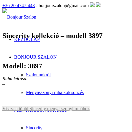
+36 20 4747-448
- bonjourszalon@gmail.com
Sincerity kollekció – modell 3897
KEZDŐLAP
BONJOUR SZALON
Modell: 3897
Szalonunkról
Ruha leírása:
–
Menyasszonyi ruha kölcsönzés
Vissza a többi Sincerity menyasszonyi ruhához
MENYASSZONYI RUHA
Sincerity