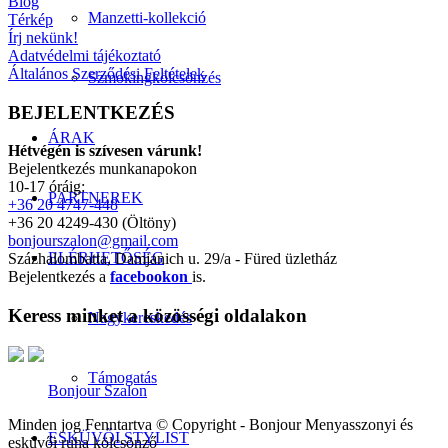
Blog
Manzetti-kollekció
Térkép
Írj nekünk!
Adatvédelmi tájékoztató
Általános Szerződési Feltételek
Szmokingkölcsönzés
BEJELENTKEZÉS
ÁRAK
Hétvégén is szívesen várunk!
Bejelentkezés munkanapokon
10-17 óráig:
PARTNEREK
+36 20 4747-448
+36 20 4249-430 (Öltöny)
bonjourszalon@gmail.com
ELÉRHETŐSÉG
Százhalombatta, Damjanich u. 29/a - Füred üzletház
Bejelentkezés a
facebookon
is.
Keress minket a közösségi oldalakon
Nagykereskedés
Támogatás
Bonjour Szalon
Minden jog Fenntartva © Copyright - Bonjour Menyasszonyi és
ESKÜVŐI STYLIST
esküvői ruha kölcsönző