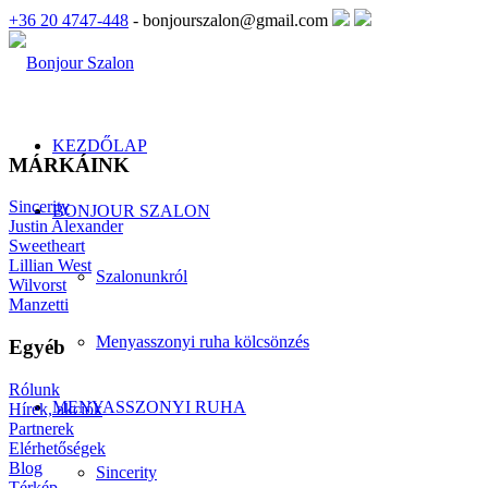
+36 20 4747-448
- bonjourszalon@gmail.com
KEZDŐLAP
MÁRKÁINK
Sincerity
BONJOUR SZALON
Justin Alexander
Sweetheart
Lillian West
Szalonunkról
Wilvorst
Manzetti
Menyasszonyi ruha kölcsönzés
Egyéb
Rólunk
MENYASSZONYI RUHA
Hírek, akciók
Partnerek
Elérhetőségek
Blog
Sincerity
Térkép