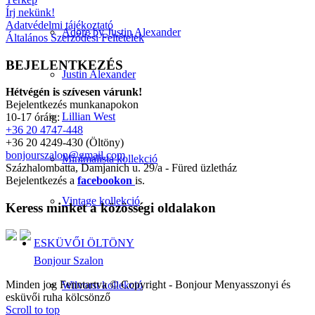
Írj nekünk!
Adatvédelmi tájékoztató
Adore by Justin Alexander
Általános Szerződési Feltételek
BEJELENTKEZÉS
Justin Alexander
Hétvégén is szívesen várunk!
Bejelentkezés munkanapokon
Lillian West
10-17 óráig:
+36 20 4747-448
+36 20 4249-430 (Öltöny)
bonjourszalon@gmail.com
Minimalista kollekció
Százhalombatta, Damjanich u. 29/a - Füred üzletház
Bejelentkezés a
facebookon
is.
Vintage kollekció
Keress minket a közösségi oldalakon
ESKÜVŐI ÖLTÖNY
Bonjour Szalon
Minden jog Fenntartva © Copyright - Bonjour Menyasszonyi és
Wilvorst kollekció
esküvői ruha kölcsönző
Scroll to top