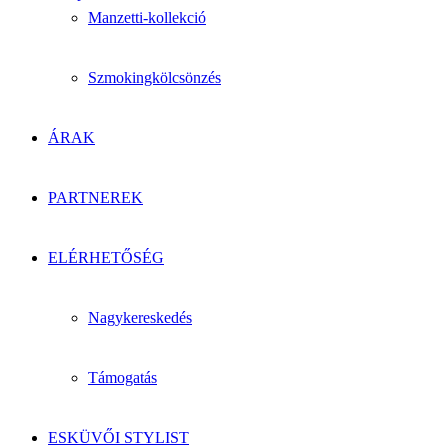
Manzetti-kollekció
Szmokingkölcsönzés
ÁRAK
PARTNEREK
ELÉRHETŐSÉG
Nagykereskedés
Támogatás
ESKÜVŐI STYLIST