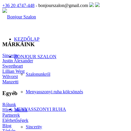
+36 20 4747-448
- bonjourszalon@gmail.com
KEZDŐLAP
MÁRKÁINK
Sincerity
BONJOUR SZALON
Justin Alexander
Sweetheart
Lillian West
Szalonunkról
Wilvorst
Manzetti
Menyasszonyi ruha kölcsönzés
Egyéb
Rólunk
MENYASSZONYI RUHA
Hírek, akciók
Partnerek
Elérhetőségek
Blog
Sincerity
Térkép