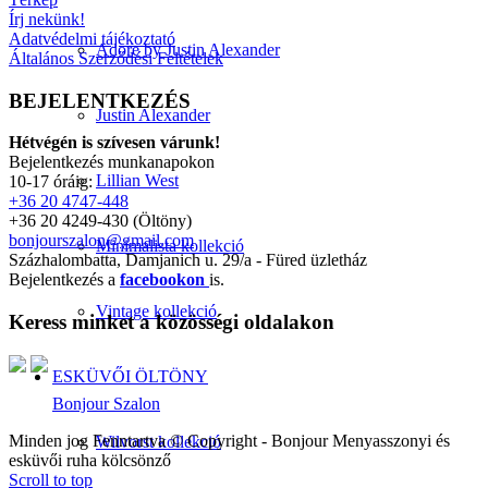
Írj nekünk!
Adatvédelmi tájékoztató
Adore by Justin Alexander
Általános Szerződési Feltételek
BEJELENTKEZÉS
Justin Alexander
Hétvégén is szívesen várunk!
Bejelentkezés munkanapokon
Lillian West
10-17 óráig:
+36 20 4747-448
+36 20 4249-430 (Öltöny)
bonjourszalon@gmail.com
Minimalista kollekció
Százhalombatta, Damjanich u. 29/a - Füred üzletház
Bejelentkezés a
facebookon
is.
Vintage kollekció
Keress minket a közösségi oldalakon
ESKÜVŐI ÖLTÖNY
Bonjour Szalon
Minden jog Fenntartva © Copyright - Bonjour Menyasszonyi és
Wilvorst kollekció
esküvői ruha kölcsönző
Scroll to top