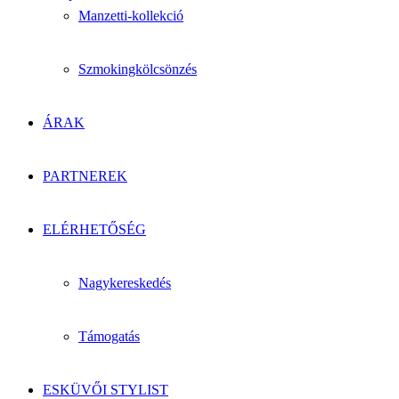
Manzetti-kollekció
Szmokingkölcsönzés
ÁRAK
PARTNEREK
ELÉRHETŐSÉG
Nagykereskedés
Támogatás
ESKÜVŐI STYLIST