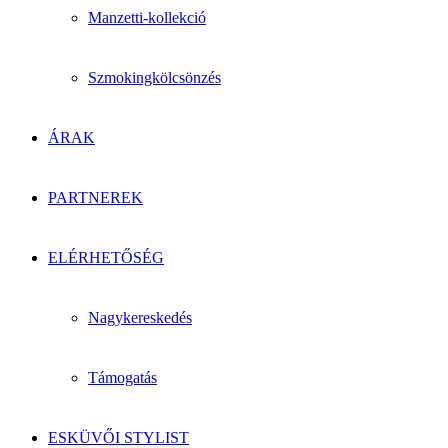
Manzetti-kollekció
Szmokingkölcsönzés
ÁRAK
PARTNEREK
ELÉRHETŐSÉG
Nagykereskedés
Támogatás
ESKÜVŐI STYLIST