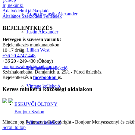
Írj nekünk!
Adatvédelmi tájékoztató
Adore by Justin Alexander
Általános Szerződési Feltételek
BEJELENTKEZÉS
Justin Alexander
Hétvégén is szívesen várunk!
Bejelentkezés munkanapokon
Lillian West
10-17 óráig:
+36 20 4747-448
+36 20 4249-430 (Öltöny)
bonjourszalon@gmail.com
Minimalista kollekció
Százhalombatta, Damjanich u. 29/a - Füred üzletház
Bejelentkezés a
facebookon
is.
Vintage kollekció
Keress minket a közösségi oldalakon
ESKÜVŐI ÖLTÖNY
Bonjour Szalon
Minden jog Fenntartva © Copyright - Bonjour Menyasszonyi és eskü
Wilvorst kollekció
Scroll to top