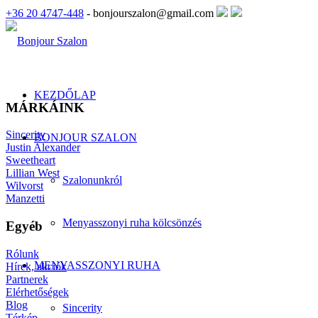
+36 20 4747-448
- bonjourszalon@gmail.com
KEZDŐLAP
MÁRKÁINK
Sincerity
BONJOUR SZALON
Justin Alexander
Sweetheart
Lillian West
Szalonunkról
Wilvorst
Manzetti
Menyasszonyi ruha kölcsönzés
Egyéb
Rólunk
MENYASSZONYI RUHA
Hírek, akciók
Partnerek
Elérhetőségek
Blog
Sincerity
Térkép