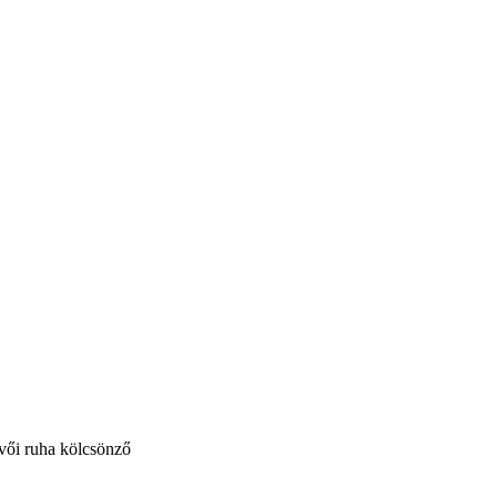
vői ruha kölcsönző