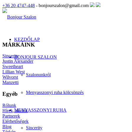
+36 20 4747-448
- bonjourszalon@gmail.com
KEZDŐLAP
MÁRKÁINK
Sincerity
BONJOUR SZALON
Justin Alexander
Sweetheart
Lillian West
Szalonunkról
Wilvorst
Manzetti
Menyasszonyi ruha kölcsönzés
Egyéb
Rólunk
MENYASSZONYI RUHA
Hírek, akciók
Partnerek
Elérhetőségek
Blog
Sincerity
Térkép