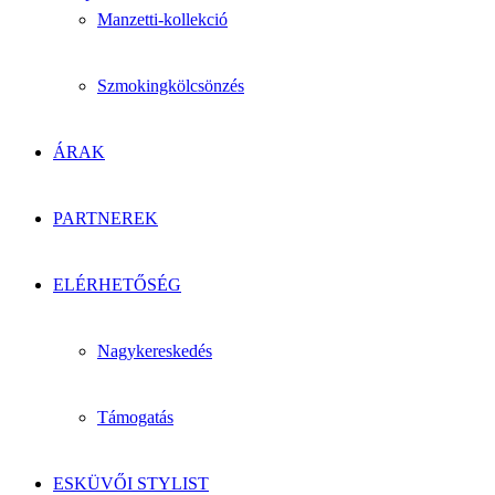
Manzetti-kollekció
Szmokingkölcsönzés
ÁRAK
PARTNEREK
ELÉRHETŐSÉG
Nagykereskedés
Támogatás
ESKÜVŐI STYLIST