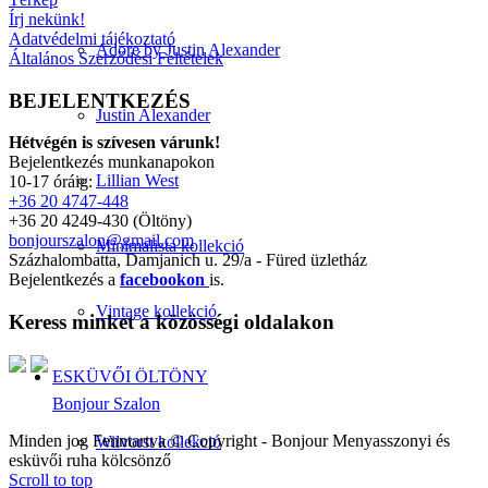
Írj nekünk!
Adatvédelmi tájékoztató
Adore by Justin Alexander
Általános Szerződési Feltételek
BEJELENTKEZÉS
Justin Alexander
Hétvégén is szívesen várunk!
Bejelentkezés munkanapokon
Lillian West
10-17 óráig:
+36 20 4747-448
+36 20 4249-430 (Öltöny)
bonjourszalon@gmail.com
Minimalista kollekció
Százhalombatta, Damjanich u. 29/a - Füred üzletház
Bejelentkezés a
facebookon
is.
Vintage kollekció
Keress minket a közösségi oldalakon
ESKÜVŐI ÖLTÖNY
Bonjour Szalon
Minden jog Fenntartva © Copyright - Bonjour Menyasszonyi és
Wilvorst kollekció
esküvői ruha kölcsönző
Scroll to top