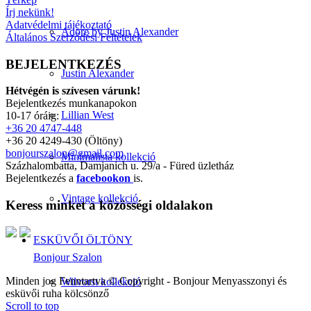
Írj nekünk!
Adatvédelmi tájékoztató
Adore by Justin Alexander
Általános Szerződési Feltételek
BEJELENTKEZÉS
Justin Alexander
Hétvégén is szívesen várunk!
Bejelentkezés munkanapokon
Lillian West
10-17 óráig:
+36 20 4747-448
+36 20 4249-430 (Öltöny)
bonjourszalon@gmail.com
Minimalista kollekció
Százhalombatta, Damjanich u. 29/a - Füred üzletház
Bejelentkezés a
facebookon
is.
Vintage kollekció
Keress minket a közösségi oldalakon
ESKÜVŐI ÖLTÖNY
Bonjour Szalon
Minden jog Fenntartva © Copyright - Bonjour Menyasszonyi és
Wilvorst kollekció
esküvői ruha kölcsönző
Scroll to top