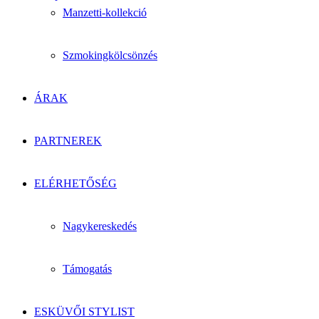
Manzetti-kollekció
Szmokingkölcsönzés
ÁRAK
PARTNEREK
ELÉRHETŐSÉG
Nagykereskedés
Támogatás
ESKÜVŐI STYLIST