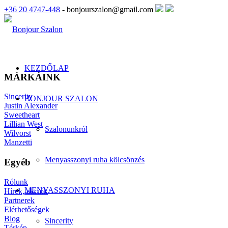
+36 20 4747-448
- bonjourszalon@gmail.com
KEZDŐLAP
MÁRKÁINK
Sincerity
BONJOUR SZALON
Justin Alexander
Sweetheart
Lillian West
Szalonunkról
Wilvorst
Manzetti
Menyasszonyi ruha kölcsönzés
Egyéb
Rólunk
MENYASSZONYI RUHA
Hírek, akciók
Partnerek
Elérhetőségek
Blog
Sincerity
Térkép