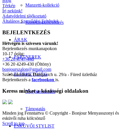
Blog
Manzetti-kollekció
Térkép
Írj nekünk!
Adatvédelmi tájékoztató
Általános Szerződési Feltételek
Szmokingkölcsönzés
BEJELENTKEZÉS
ÁRAK
Hétvégén is szívesen várunk!
Bejelentkezés munkanapokon
10-17 óráig:
PARTNEREK
+36 20 4747-448
+36 20 4249-430 (Öltöny)
bonjourszalon@gmail.com
ELÉRHETŐSÉG
Százhalombatta, Damjanich u. 29/a - Füred üzletház
Bejelentkezés a
facebookon
is.
Keress minket a közösségi oldalakon
Nagykereskedés
Támogatás
Minden jog Fenntartva © Copyright - Bonjour Menyasszonyi és
esküvői ruha kölcsönző
Scroll to top
ESKÜVŐI STYLIST