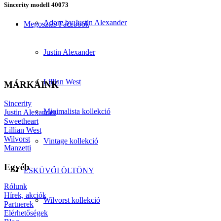
Sincerity modell 40073
Adore by Justin Alexander
Megosztás Facebook
Justin Alexander
Lillian West
MÁRKÁINK
Sincerity
Minimalista kollekció
Justin Alexander
Sweetheart
Lillian West
Wilvorst
Vintage kollekció
Manzetti
Egyéb
ESKÜVŐI ÖLTÖNY
Rólunk
Hírek, akciók
Wilvorst kollekció
Partnerek
Elérhetőségek