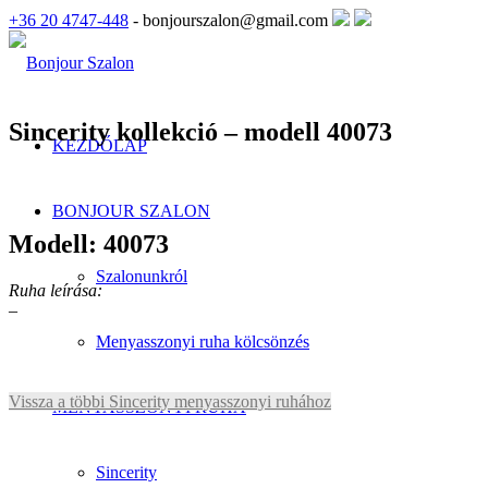
+36 20 4747-448
- bonjourszalon@gmail.com
Sincerity kollekció – modell 40073
KEZDŐLAP
BONJOUR SZALON
Modell: 40073
Szalonunkról
Ruha leírása:
–
Menyasszonyi ruha kölcsönzés
Vissza a többi Sincerity menyasszonyi ruhához
MENYASSZONYI RUHA
Sincerity