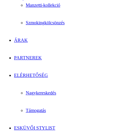
Manzetti-kollekció
Szmokingkölcsönzés
ÁRAK
PARTNEREK
ELÉRHETŐSÉG
Nagykereskedés
Támogatás
ESKÜVŐI STYLIST