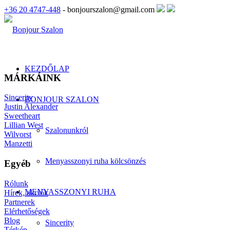
+36 20 4747-448
- bonjourszalon@gmail.com
KEZDŐLAP
MÁRKÁINK
Sincerity
BONJOUR SZALON
Justin Alexander
Sweetheart
Lillian West
Szalonunkról
Wilvorst
Manzetti
Menyasszonyi ruha kölcsönzés
Egyéb
Rólunk
MENYASSZONYI RUHA
Hírek, akciók
Partnerek
Elérhetőségek
Blog
Sincerity
Térkép