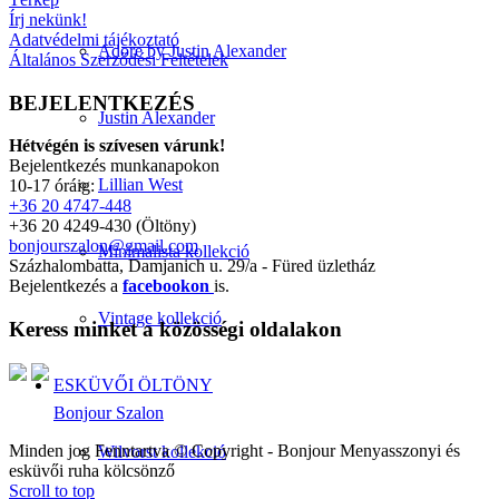
Írj nekünk!
Adatvédelmi tájékoztató
Adore by Justin Alexander
Általános Szerződési Feltételek
BEJELENTKEZÉS
Justin Alexander
Hétvégén is szívesen várunk!
Bejelentkezés munkanapokon
Lillian West
10-17 óráig:
+36 20 4747-448
+36 20 4249-430 (Öltöny)
bonjourszalon@gmail.com
Minimalista kollekció
Százhalombatta, Damjanich u. 29/a - Füred üzletház
Bejelentkezés a
facebookon
is.
Vintage kollekció
Keress minket a közösségi oldalakon
ESKÜVŐI ÖLTÖNY
Bonjour Szalon
Minden jog Fenntartva © Copyright - Bonjour Menyasszonyi és
Wilvorst kollekció
esküvői ruha kölcsönző
Scroll to top