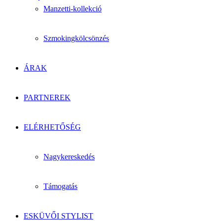
Manzetti-kollekció
Szmokingkölcsönzés
ÁRAK
PARTNEREK
ELÉRHETŐSÉG
Nagykereskedés
Támogatás
ESKÜVŐI STYLIST