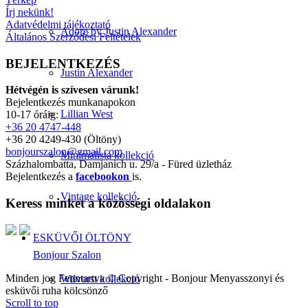
Írj nekünk!
Adatvédelmi tájékoztató
Adore by Justin Alexander
Általános Szerződési Feltételek
BEJELENTKEZÉS
Justin Alexander
Hétvégén is szívesen várunk!
Bejelentkezés munkanapokon
Lillian West
10-17 óráig:
+36 20 4747-448
+36 20 4249-430 (Öltöny)
bonjourszalon@gmail.com
Minimalista kollekció
Százhalombatta, Damjanich u. 29/a - Füred üzletház
Bejelentkezés a
facebookon
is.
Vintage kollekció
Keress minket a közösségi oldalakon
ESKÜVŐI ÖLTÖNY
Bonjour Szalon
Minden jog Fenntartva © Copyright - Bonjour Menyasszonyi és
Wilvorst kollekció
esküvői ruha kölcsönző
Scroll to top