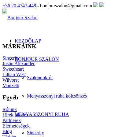
+36 20 4747-448
- bonjourszalon@gmail.com
KEZDŐLAP
MÁRKÁINK
Sincerity
BONJOUR SZALON
Justin Alexander
Sweetheart
Lillian West
Szalonunkról
Wilvorst
Manzetti
Menyasszonyi ruha kölcsönzés
Egyéb
Rólunk
MENYASSZONYI RUHA
Hírek, akciók
Partnerek
Elérhetőségek
Blog
Sincerity
Térkép