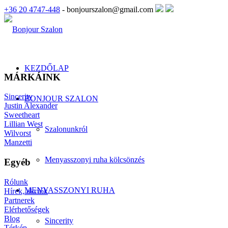
+36 20 4747-448
- bonjourszalon@gmail.com
KEZDŐLAP
MÁRKÁINK
Sincerity
BONJOUR SZALON
Justin Alexander
Sweetheart
Lillian West
Szalonunkról
Wilvorst
Manzetti
Menyasszonyi ruha kölcsönzés
Egyéb
Rólunk
MENYASSZONYI RUHA
Hírek, akciók
Partnerek
Elérhetőségek
Blog
Sincerity
Térkép