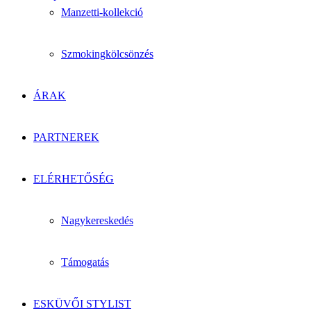
Manzetti-kollekció
Szmokingkölcsönzés
ÁRAK
PARTNEREK
ELÉRHETŐSÉG
Nagykereskedés
Támogatás
ESKÜVŐI STYLIST