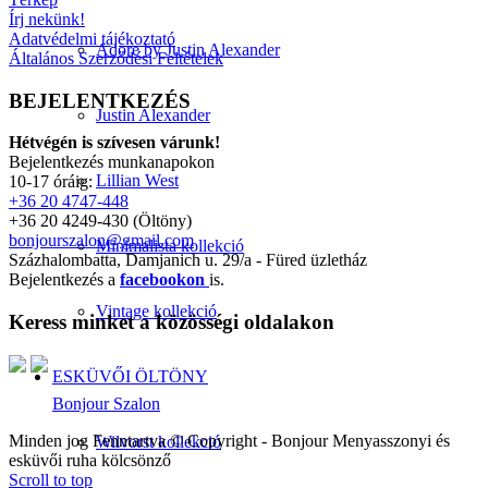
Írj nekünk!
Adatvédelmi tájékoztató
Adore by Justin Alexander
Általános Szerződési Feltételek
BEJELENTKEZÉS
Justin Alexander
Hétvégén is szívesen várunk!
Bejelentkezés munkanapokon
Lillian West
10-17 óráig:
+36 20 4747-448
+36 20 4249-430 (Öltöny)
bonjourszalon@gmail.com
Minimalista kollekció
Százhalombatta, Damjanich u. 29/a - Füred üzletház
Bejelentkezés a
facebookon
is.
Vintage kollekció
Keress minket a közösségi oldalakon
ESKÜVŐI ÖLTÖNY
Bonjour Szalon
Minden jog Fenntartva © Copyright - Bonjour Menyasszonyi és
Wilvorst kollekció
esküvői ruha kölcsönző
Scroll to top