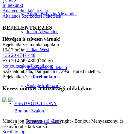
Írj nekünk!
Adatvédelmi tájékoztató
Adore by Justin Alexander
Általános Szerződési Feltételek
BEJELENTKEZÉS
Justin Alexander
Hétvégén is szívesen várunk!
Bejelentkezés munkanapokon
Lillian West
10-17 óráig:
+36 20 4747-448
+36 20 4249-430 (Öltöny)
bonjourszalon@gmail.com
Minimalista kollekció
Százhalombatta, Damjanich u. 29/a - Füred üzletház
Bejelentkezés a
facebookon
is.
Vintage kollekció
Keress minket a közösségi oldalakon
ESKÜVŐI ÖLTÖNY
Bonjour Szalon
Minden jog Fenntartva © Copyright - Bonjour Menyasszonyi és
Wilvorst kollekció
esküvői ruha kölcsönző
Scroll to top