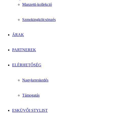
Manzetti-kollekció
Szmokingkölcsönzés
ÁRAK
PARTNEREK
ELÉRHETŐSÉG
Nagykereskedés
Támogatás
ESKÜVŐI STYLIST