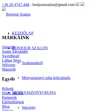
+36 20 4747-448
- bonjourszalon@gmail.com
KEZDŐLAP
MÁRKÁINK
Sincerity
BONJOUR SZALON
Justin Alexander
Sweetheart
Lillian West
Szalonunkról
Wilvorst
Manzetti
Menyasszonyi ruha kölcsönzés
Egyéb
Rólunk
MENYASSZONYI RUHA
Hírek, akciók
Partnerek
Elérhetőségek
Blog
Sincerity
Térkép