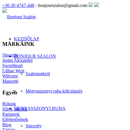
+36 20 4747-448
- bonjourszalon@gmail.com
KEZDŐLAP
MÁRKÁINK
Sincerity
BONJOUR SZALON
Justin Alexander
Sweetheart
Lillian West
Szalonunkról
Wilvorst
Manzetti
Menyasszonyi ruha kölcsönzés
Egyéb
Rólunk
MENYASSZONYI RUHA
Hírek, akciók
Partnerek
Elérhetőségek
Blog
Sincerity
Térkép