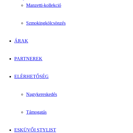
Manzetti-kollekció
Szmokingkölcsönzés
ÁRAK
PARTNEREK
ELÉRHETŐSÉG
Nagykereskedés
Támogatás
ESKÜVŐI STYLIST