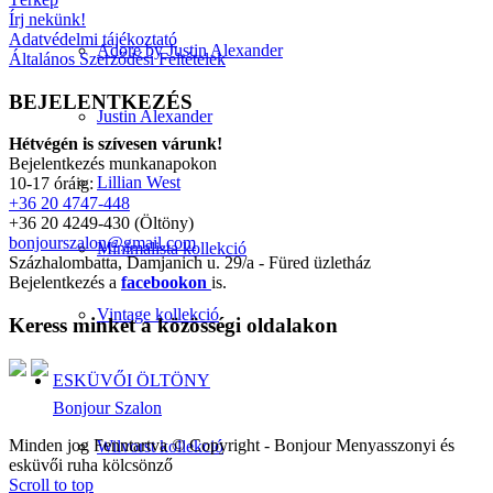
Írj nekünk!
Adatvédelmi tájékoztató
Adore by Justin Alexander
Általános Szerződési Feltételek
BEJELENTKEZÉS
Justin Alexander
Hétvégén is szívesen várunk!
Bejelentkezés munkanapokon
Lillian West
10-17 óráig:
+36 20 4747-448
+36 20 4249-430 (Öltöny)
bonjourszalon@gmail.com
Minimalista kollekció
Százhalombatta, Damjanich u. 29/a - Füred üzletház
Bejelentkezés a
facebookon
is.
Vintage kollekció
Keress minket a közösségi oldalakon
ESKÜVŐI ÖLTÖNY
Bonjour Szalon
Minden jog Fenntartva © Copyright - Bonjour Menyasszonyi és
Wilvorst kollekció
esküvői ruha kölcsönző
Scroll to top