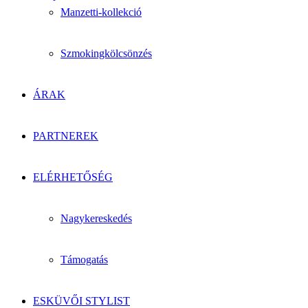
Manzetti-kollekció
Szmokingkölcsönzés
ÁRAK
PARTNEREK
ELÉRHETŐSÉG
Nagykereskedés
Támogatás
ESKÜVŐI STYLIST