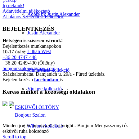
Írj nekünk!
Adatvédelmi tájékoztató
Adore by Justin Alexander
Általános Szerződési Feltételek
BEJELENTKEZÉS
Justin Alexander
Hétvégén is szívesen várunk!
Bejelentkezés munkanapokon
Lillian West
10-17 óráig:
+36 20 4747-448
+36 20 4249-430 (Öltöny)
bonjourszalon@gmail.com
Minimalista kollekció
Százhalombatta, Damjanich u. 29/a - Füred üzletház
Bejelentkezés a
facebookon
is.
Vintage kollekció
Keress minket a közösségi oldalakon
ESKÜVŐI ÖLTÖNY
Bonjour Szalon
Minden jog Fenntartva © Copyright - Bonjour Menyasszonyi és
Wilvorst kollekció
esküvői ruha kölcsönző
Scroll to top