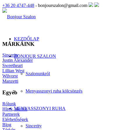
+36 20 4747-448
- bonjourszalon@gmail.com
KEZDŐLAP
MÁRKÁINK
Sincerity
BONJOUR SZALON
Justin Alexander
Sweetheart
Lillian West
Szalonunkról
Wilvorst
Manzetti
Menyasszonyi ruha kölcsönzés
Egyéb
Rólunk
MENYASSZONYI RUHA
Hírek, akciók
Partnerek
Elérhetőségek
Blog
Sincerity
Térkép