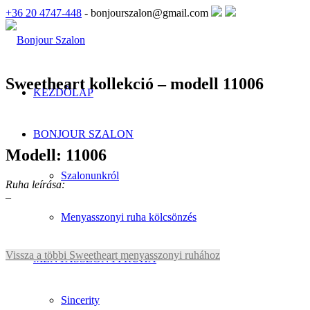
+36 20 4747-448
- bonjourszalon@gmail.com
Sweetheart kollekció – modell 11006
KEZDŐLAP
BONJOUR SZALON
Modell: 11006
Szalonunkról
Ruha leírása:
–
Menyasszonyi ruha kölcsönzés
Vissza a többi Sweetheart menyasszonyi ruhához
MENYASSZONYI RUHA
Sincerity