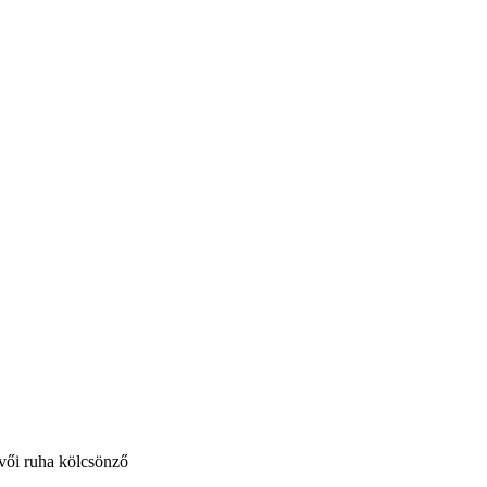
vői ruha kölcsönző