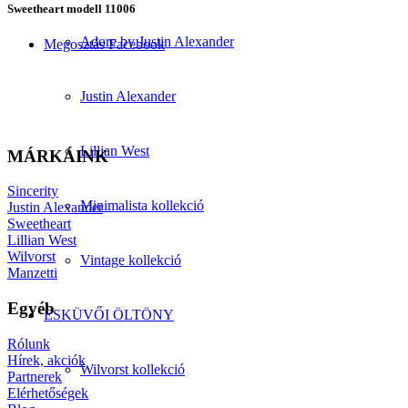
Sweetheart modell 11006
Adore by Justin Alexander
Megosztás Facebook
Justin Alexander
Lillian West
MÁRKÁINK
Sincerity
Minimalista kollekció
Justin Alexander
Sweetheart
Lillian West
Wilvorst
Vintage kollekció
Manzetti
Egyéb
ESKÜVŐI ÖLTÖNY
Rólunk
Hírek, akciók
Wilvorst kollekció
Partnerek
Elérhetőségek