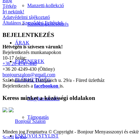
Blog
Manzetti-kollekció
Térkép
Írj nekünk!
Adatvédelmi tájékoztató
Általános Szerződési Feltételek
Szmokingkölcsönzés
BEJELENTKEZÉS
ÁRAK
Hétvégén is szívesen várunk!
Bejelentkezés munkanapokon
10-17 óráig:
PARTNEREK
+36 20 4747-448
+36 20 4249-430 (Öltöny)
bonjourszalon@gmail.com
ELÉRHETŐSÉG
Százhalombatta, Damjanich u. 29/a - Füred üzletház
Bejelentkezés a
facebookon
is.
Keress minket a közösségi oldalakon
Nagykereskedés
Támogatás
Bonjour Szalon
Minden jog Fenntartva © Copyright - Bonjour Menyasszonyi és eskü
ESKÜVŐI STYLIST
Scroll to top