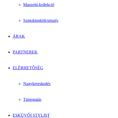
Manzetti-kollekció
Szmokingkölcsönzés
ÁRAK
PARTNEREK
ELÉRHETŐSÉG
Nagykereskedés
Támogatás
ESKÜVŐI STYLIST