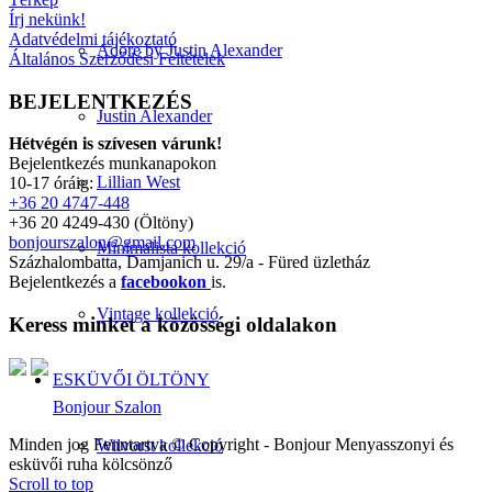
Írj nekünk!
Adatvédelmi tájékoztató
Adore by Justin Alexander
Általános Szerződési Feltételek
BEJELENTKEZÉS
Justin Alexander
Hétvégén is szívesen várunk!
Bejelentkezés munkanapokon
Lillian West
10-17 óráig:
+36 20 4747-448
+36 20 4249-430 (Öltöny)
bonjourszalon@gmail.com
Minimalista kollekció
Százhalombatta, Damjanich u. 29/a - Füred üzletház
Bejelentkezés a
facebookon
is.
Vintage kollekció
Keress minket a közösségi oldalakon
ESKÜVŐI ÖLTÖNY
Bonjour Szalon
Minden jog Fenntartva © Copyright - Bonjour Menyasszonyi és
Wilvorst kollekció
esküvői ruha kölcsönző
Scroll to top