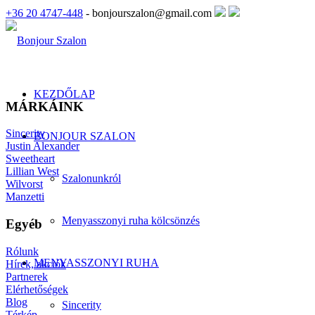
+36 20 4747-448
- bonjourszalon@gmail.com
KEZDŐLAP
MÁRKÁINK
Sincerity
BONJOUR SZALON
Justin Alexander
Sweetheart
Lillian West
Szalonunkról
Wilvorst
Manzetti
Menyasszonyi ruha kölcsönzés
Egyéb
Rólunk
MENYASSZONYI RUHA
Hírek, akciók
Partnerek
Elérhetőségek
Blog
Sincerity
Térkép