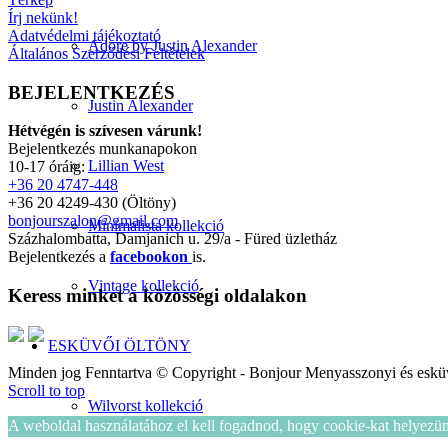
Írj nekünk!
Adatvédelmi tájékoztató
Adore by Justin Alexander
Általános Szerződési Feltételek
BEJELENTKEZÉS
Justin Alexander
Hétvégén is szívesen várunk!
Bejelentkezés munkanapokon
Lillian West
10-17 óráig:
+36 20 4747-448
+36 20 4249-430 (Öltöny)
bonjourszalon@gmail.com
Minimalista kollekció
Százhalombatta, Damjanich u. 29/a - Füred üzletház
Bejelentkezés a
facebookon
is.
Vintage kollekció
Keress minket a közösségi oldalakon
ESKÜVŐI ÖLTÖNY
Minden jog Fenntartva © Copyright - Bonjour Menyasszonyi és eskü
Scroll to top
Wilvorst kollekció
A weboldal használatához el kell fogadnod, hogy cookie-kat helyezü