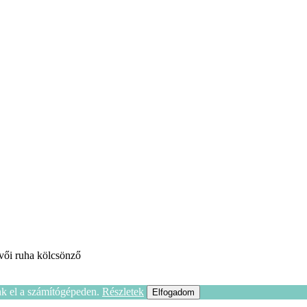
vői ruha kölcsönző
nk el a számítógépeden.
Részletek
Elfogadom