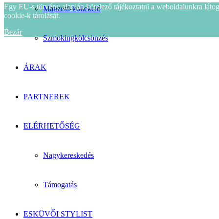
Egy EU-s törvény alapján kötelező tájékoztatni a weboldalunkra látoga
Manzetti-kollekció
cookie-k tárolását.
Bezár
Szmokingkölcsönzés
ÁRAK
PARTNEREK
ELÉRHETŐSÉG
Nagykereskedés
Támogatás
ESKÜVŐI STYLIST