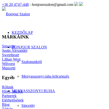
+36 20 4747-448
- bonjourszalon@gmail.com
KEZDŐLAP
MÁRKÁINK
Sincerity
BONJOUR SZALON
Justin Alexander
Sweetheart
Lillian West
Szalonunkról
Wilvorst
Manzetti
Menyasszonyi ruha kölcsönzés
Egyéb
Rólunk
MENYASSZONYI RUHA
Hírek, akciók
Partnerek
Elérhetőségek
Blog
Sincerity
Térkép