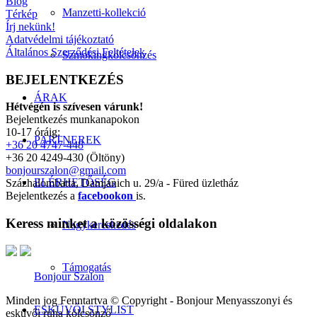
Blog
Manzetti-kollekció
Térkép
Írj nekünk!
Adatvédelmi tájékoztató
Általános Szerződési Feltételek
Szmokingkölcsönzés
BEJELENTKEZÉS
ÁRAK
Hétvégén is szívesen várunk!
Bejelentkezés munkanapokon
10-17 óráig:
PARTNEREK
+36 20 4747-448
+36 20 4249-430 (Öltöny)
bonjourszalon@gmail.com
ELÉRHETŐSÉG
Százhalombatta, Damjanich u. 29/a - Füred üzletház
Bejelentkezés a
facebookon
is.
Keress minket a közösségi oldalakon
Nagykereskedés
Támogatás
Bonjour Szalon
Minden jog Fenntartva © Copyright - Bonjour Menyasszonyi és
ESKÜVŐI STYLIST
esküvői ruha kölcsönző