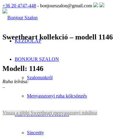
+36 20 4747-448
- bonjourszalon@gmail.com
Sweetheart kollekció – modell 1146
KEZDŐLAP
BONJOUR SZALON
Modell: 1146
Szalonunkról
Ruha leírása:
–
Menyasszonyi ruha kölcsönzés
Vissza a többi Sweetheart menyasszonyi ruhához
MENYASSZONYI RUHA
Sincerity