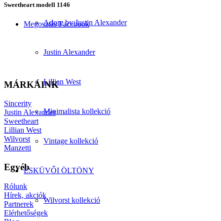
Sweetheart modell 1146
Adore by Justin Alexander
Megosztás Facebook
Justin Alexander
Lillian West
MÁRKÁINK
Sincerity
Minimalista kollekció
Justin Alexander
Sweetheart
Lillian West
Wilvorst
Vintage kollekció
Manzetti
Egyéb
ESKÜVŐI ÖLTÖNY
Rólunk
Hírek, akciók
Wilvorst kollekció
Partnerek
Elérhetőségek